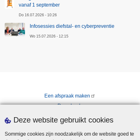
a
vanaf 1 september
n
a
o
Do 16.07.2026 - 10:26
n
p
Infosessies diefstal- en cyberpreventie
m
t
e
r
Wo 15.07.2026 - 12:15
l
e
d
d
i
e
n
n
g
p
e
o
n
l
Een afspraak maken
e
i
Downloads
n
t
b
i
Pers
Deze website gebruikt cookies
l
e
i
e
Sommige cookies zijn noodzakelijk om de website goed te
j
n