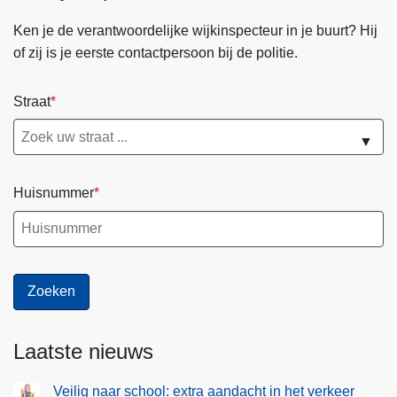
u
r
Ken je de verantwoordelijke wijkinspecteur in je buurt? Hij
i
s
of zij is je eerste contactpersoon bij de politie.
s
n
:
e
s
Straat
l
t
e
▼
i
n
j
d
g
o
Huisnummer
e
o
n
r
d
g
a
e
a
d
n
r
t
e
Laatste nieuws
a
v
l
e
Veilig naar school: extra aandacht in het verkeer