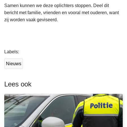
Samen kunnen we deze oplichters stoppen. Deel dit
bericht met familie, vrienden en vooral met ouderen, want
zij worden vaak geviseerd.
L
Labels
e
e
Nieuws
s
m
e
Lees ook
e
r
o
v
e
r