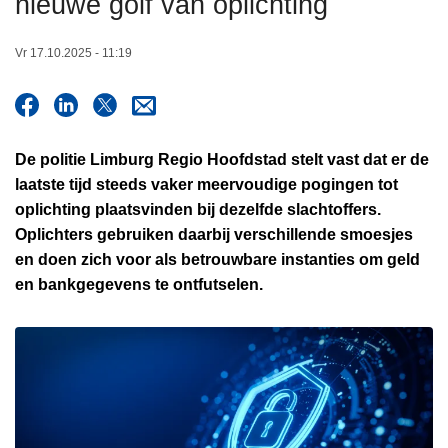
nieuwe golf van oplichting
n
h
Vr 17.10.2025 - 11:19
o
u
d
g
De politie Limburg Regio Hoofdstad stelt vast dat er de
a
laatste tijd steeds vaker meervoudige pogingen tot
a
oplichting plaatsvinden bij dezelfde slachtoffers.
n
Oplichters gebruiken daarbij verschillende smoesjes
en doen zich voor als betrouwbare instanties om geld
en bankgegevens te ontfutselen.