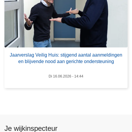
J
s
a
c
a
h
r
o
v
o
e
l
r
v
s
Jaarverslag Veilig Huis: stijgend aantal aanmeldingen
o
en blijvende nood aan gerichte ondersteuning
l
o
a
r
g
Di 16.06.2026 - 14:44
k
V
o
e
m
i
e
l
n
i
d
g
o
Je wijkinspecteur
H
o