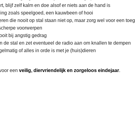
urt, blijf zelf kalm en doe alsof er niets aan de hand is
ding zoals speelgoed, een kauwbeen of hooi
eren die nooit op stal staan niet op, maar zorg wel voor een toeg
 scherpe voorwerpen
nooit bij angstig gedrag
 in de stal en zet eventueel de radio aan om knallen te dempen
elmatig of alles in orde is met je (huis)dieren
voor een
veilig, diervriendelijk en zorgeloos eindejaar
.
L
e
e
s
m