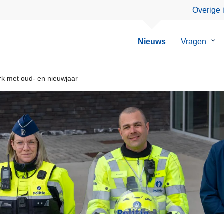
Overige 
Nieuws
Vragen
Su
van
Vra
k met oud- en nieuwjaar