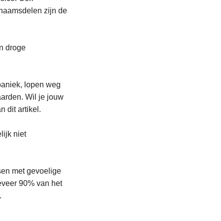
haamsdelen zijn de
n droge
 paniek, lopen weg
aarden. Wil je jouw
dit artikel.
ijk niet
nsen met gevoelige
eveer 90% van het
.