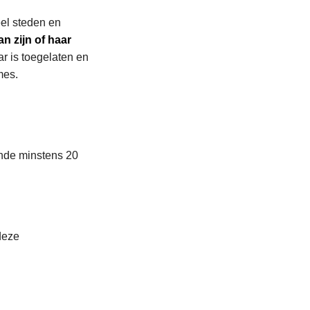
eel steden en
an zijn of haar
r is toegelaten en
mes.
ende minstens 20
deze