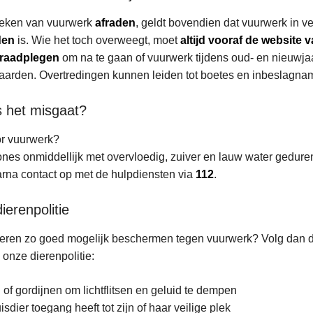
teken van vuurwerk
afraden
, geldt bovendien dat vuurwerk in v
den
is. Wie het toch overweegt, moet
altijd vooraf de website v
 raadplegen
om na te gaan of vuurwerk tijdens oud- en nieuwjaa
arden. Overtredingen kunnen leiden tot boetes en inbeslagna
s het misgaat?
r vuurwerk?
nes onmiddellijk met overvloedig, zuiver en lauw water gedur
rna contact op met de hulpdiensten via
112
.
ierenpolitie
dieren zo goed mogelijk beschermen tegen vuurwerk? Volg dan 
onze dierenpolitie:
n of gordijnen om lichtflitsen en geluid te dempen
isdier toegang heeft tot zijn of haar veilige plek