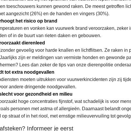
en toeschouwers kunnen gewond raken. De meest getroffen lic
het aangezicht (26%) en de handen en vingers (30%).
hoogt het risico op brand
mperaturen en vonken kan vuurwerk brand veroorzaken, zeker i
en of in de buurt van rieten daken en gebouwen.
roorzaakt dierenleed
ijzonder gevoelig voor harde knallen en lichtflitsen. Ze raken in
. Jaarlijks zijn er meldingen van vermiste honden en gewonde p
hermen? Lees dan zeker de tips van onze dierenpolitie onderaan 
dt tot extra noodgevallen
iensten moeten uitrukken voor vuurwerkincidenten zijn zij tijdel
voor andere dringende noodgevallen.
slecht voor gezondheid en milieu
orzaakt hoge concentraties fijnstof, wat schadelijk is voor me
zoals personen met astma of allergieën. Daarnaast belandt ong
op straat of in het riool, met ernstige milieuvervuiling tot gevolg
afsteken? Informeer je eerst