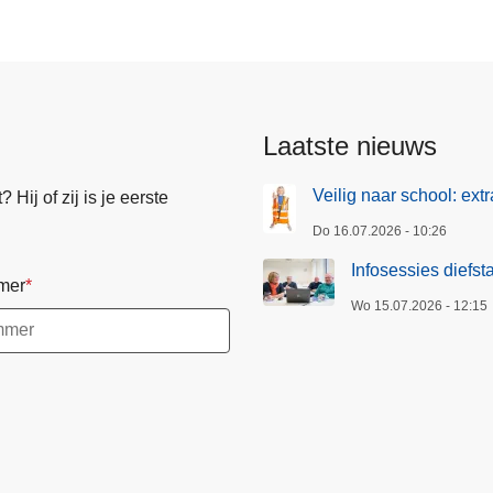
V
e
i
l
i
Laatste nieuws
g
H
Veilig naar school: ext
Hij of zij is je eerste
u
Do 16.07.2026 - 10:26
i
s
Infosessies diefst
mer
:
Wo 15.07.2026 - 12:15
s
t
i
j
g
e
n