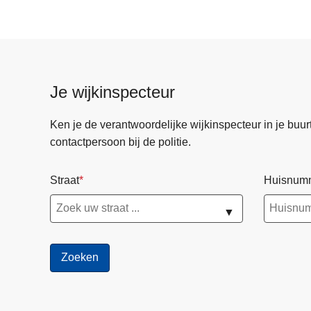
n
s
l
a
g
Je wijkinspecteur
o
p
Ken je de verantwoordelijke wijkinspecteur in je buurt? 
s
contactpersoon bij de politie.
c
h
Straat
Huisnum
o
o
▼
l
v
o
o
r
k