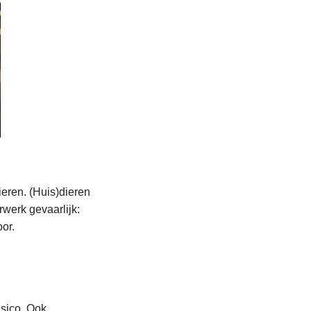
ieren. (Huis)dieren
rwerk gevaarlijk:
or.
isico. Ook