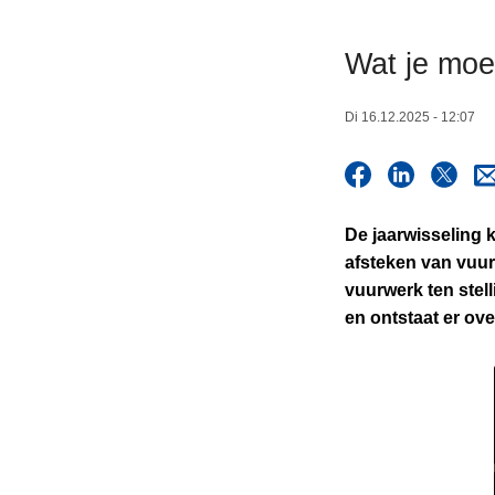
n
h
Wat je moe
o
u
Di 16.12.2025 - 12:07
d
g
a
a
De jaarwisseling k
n
afsteken van vuur
vuurwerk ten stel
en ontstaat er ove