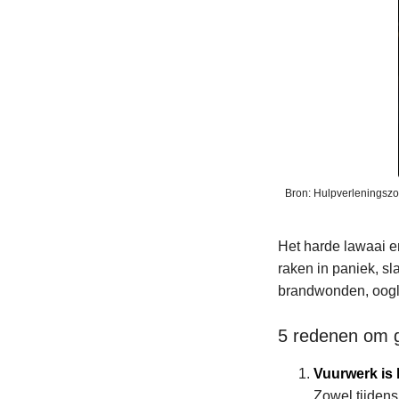
Bron: Hulpverleningsz
Het harde lawaai en
raken in paniek, sl
brandwonden, oogl
5 redenen om g
Vuurwerk is 
Zowel tijdens