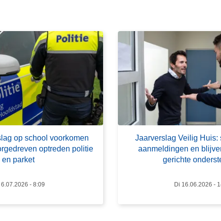
e
e
r
o
v
e
r
J
a
a
r
slag op school voorkomen
Jaarverslag Veilig Huis: 
v
orgedreven optreden politie
aanmeldingen en blijv
e
en parket
gerichte onders
r
s
6.07.2026 - 8:09
Di 16.06.2026 - 
l
a
g