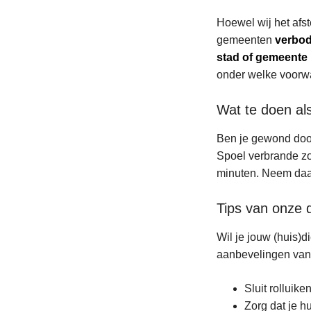
Hoewel wij het afs
gemeenten
verbo
stad of gemeente
onder welke voorwa
Wat te doen al
Ben je gewond doo
Spoel verbrande zo
minuten. Neem daa
Tips van onze d
Wil je jouw (huis)
aanbevelingen van 
Sluit rolluike
Zorg dat je hu