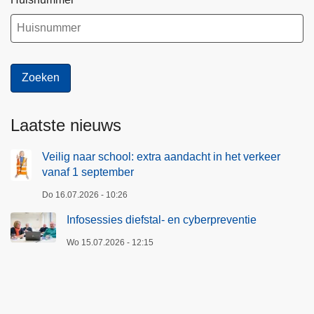
e
o
n
r
d
g
a
e
a
d
n
r
t
e
Laatste nieuws
a
v
l
e
Veilig naar school: extra aandacht in het verkeer
a
vanaf 1 september
n
a
o
Do 16.07.2026 - 10:26
n
p
Infosessies diefstal- en cyberpreventie
m
t
e
r
Wo 15.07.2026 - 12:15
l
e
d
d
i
e
n
n