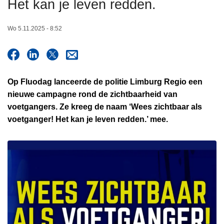
Het kan je leven redden.
n
h
Wo 5.11.2025 - 8:52
o
u
d
g
Op Fluodag lanceerde de politie Limburg Regio een
a
nieuwe campagne rond de zichtbaarheid van
a
voetgangers. Ze kreeg de naam ‘Wees zichtbaar als
n
voetganger! Het kan je leven redden.’ mee.