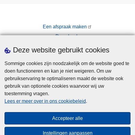
g
p
e
o
n
l
Een afspraak maken
e
i
Downloads
n
t
b
i
Pers
Deze website gebruikt cookies
l
e
i
e
Sommige cookies zijn noodzakelijk om de website goed te
j
n
doen functioneren en kan je niet weigeren. Om uw
v
p
gebruikservaring te optimaliseren maakt de website ook
e
a
gebruik van optionele cookies waarvoor wij uw
n
r
toestemming vragen.
Disclaimer
d
k
Lees er meer over in ons cookiebeleid
.
e
Privacy
e
n
t
Cookies
Accepteer alle
o
Toegankelijkheid
o
Instellingen aanpassen
d