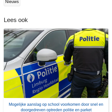
Nieuws
s
m
e
Lees ook
e
r
o
v
e
r
M
o
g
e
l
i
L
j
e
k
Mogelijke aanslag op school voorkomen door snel en
e
doorgedreven optreden politie en parket
e