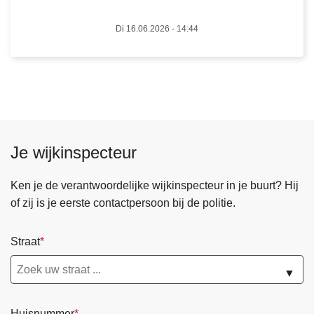
a
r
g
Di 16.06.2026 - 14:44
k
V
o
e
m
i
e
l
n
i
d
g
o
Je wijkinspecteur
H
o
u
r
Ken je de verantwoordelijke wijkinspecteur in je buurt? Hij
i
s
of zij is je eerste contactpersoon bij de politie.
s
n
:
e
s
Straat
l
t
e
▼
i
n
j
d
g
o
Huisnummer