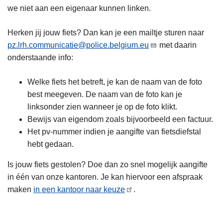
n
we niet aan een eigenaar kunnen linken.
h
o
Herken jij jouw fiets? Dan kan je een mailtje sturen naar
u
pz.lrh.communicatie@police.belgium.eu
met daarin
d
onderstaande info:
g
a
Welke fiets het betreft, je kan de naam van de foto
a
best meegeven. De naam van de foto kan je
n
linksonder zien wanneer je op de foto klikt.
Bewijs van eigendom zoals bijvoorbeeld een factuur.
Het pv-nummer indien je aangifte van fietsdiefstal
hebt gedaan.
Is jouw fiets gestolen? Doe dan zo snel mogelijk aangifte
in één van onze kantoren. Je kan hiervoor een afspraak
maken
in een kantoor naar keuze
.