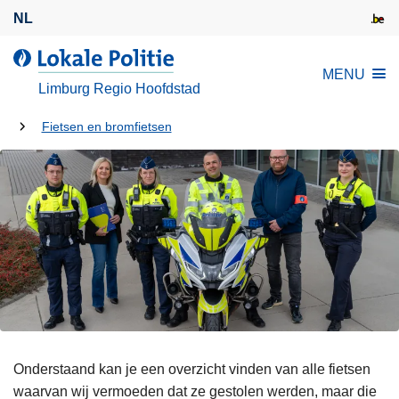
O
NL
v
e
d
MENU
r
e
Limburg Regio Hoofdstad
s
L
l
U
o
Fietsen en bromfietsen
a
k
bent
a
a
hier:
n
l
e
e
n
P
n
o
a
l
a
i
r
t
d
i
e
Onderstaand kan je een overzicht vinden van alle fietsen
e
i
waarvan wij vermoeden dat ze gestolen werden, maar die