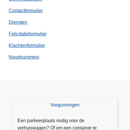
!
Contactformulier
Diensten
Felicitatieformulier
Klachtenformulier
Noodnummers
Vergunningen
V
e
r
Een parkeerplaats nodig voor de
g
verhuiswagen? Of om een container te