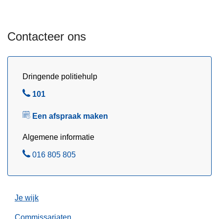
r
v
s
o
l
o
Contacteer ons
a
r
g
t
i
a
s
Dringende politiehulp
a
e
n
B
101
r
o
e
!
p
Een afspraak maken
l
a
Algemene informatie
f
s
B
016 805 805
p
e
r
l
a
Je wijk
a
k
Commissariaten