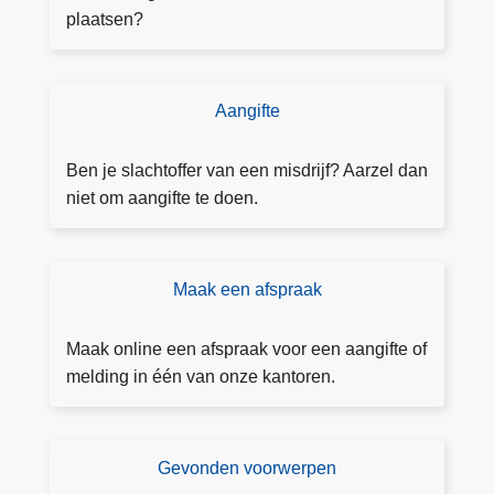
u
plaatsen?
n
n
i
Aangifte
D
n
o
g
e
Ben je slachtoffer van een misdrijf? Aarzel dan
a
a
niet om aangifte te doen.
a
a
n
n
v
g
Maak een afspraak
B
r
ift
o
a
e
e
g
Maak online een afspraak voor een aangifte of
k
e
melding in één van onze kantoren.
e
n
e
n
Gevonden voorwerpen
G
a