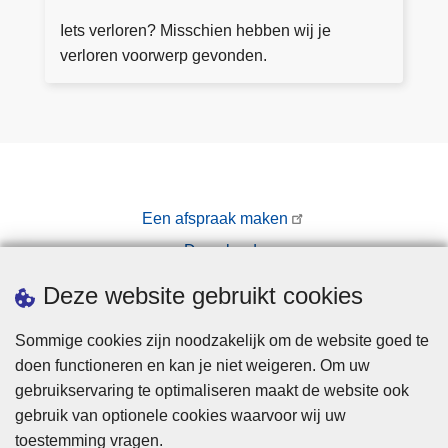
e
f
v
Iets verloren? Misschien hebben wij je
s
o
verloren voorwerp gevonden.
p
n
r
d
a
e
a
n
k
v
o
Een afspraak maken
o
Downloads
r
w
Pers
Deze website gebruikt cookies
e
r
Sommige cookies zijn noodzakelijk om de website goed te
p
doen functioneren en kan je niet weigeren. Om uw
e
gebruikservaring te optimaliseren maakt de website ook
n
gebruik van optionele cookies waarvoor wij uw
toestemming vragen.
Disclaimer