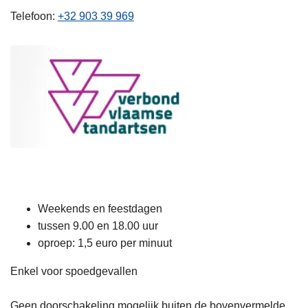
n
Telefoon
+32 903 39 969
h
o
u
d
g
a
a
n
Weekends en feestdagen
tussen 9.00 en 18.00 uur
oproep: 1,5 euro per minuut
Enkel voor spoedgevallen
Geen doorschakeling mogelijk buiten de bovenvermelde