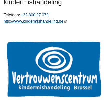
kindermishandeling
n
h
Telefoon
+32 800 97 079
o
http://www.kindermishandeling.be
u
d
g
a
a
n