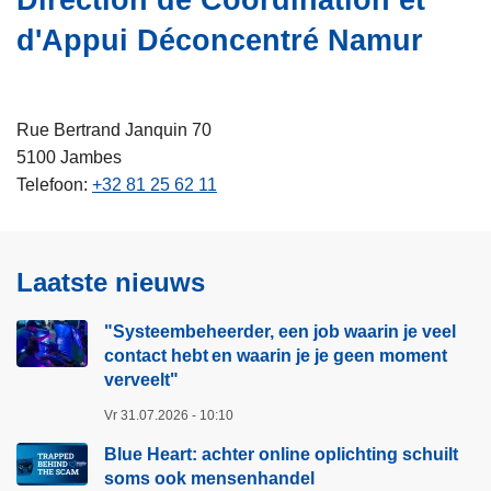
Direction de Coordination et
i
n
d'Appui Déconcentré Namur
e
h
o
u
d
Rue Bertrand Janquin 70
g
5100
Jambes
a
Telefoon
+32 81 25 62 11
a
n
Laatste nieuws
"Systeembeheerder, een job waarin je veel
contact hebt en waarin je je geen moment
verveelt"​
Vr 31.07.2026 - 10:10
Blue Heart: achter online oplichting schuilt
soms ook mensenhandel