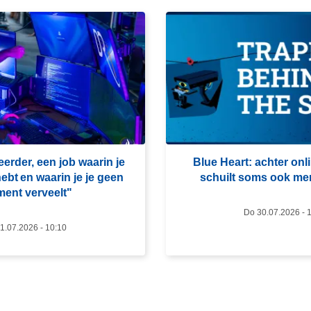
L
e
e
s
m
e
e
r
rder, een job waarin je
Blue Heart: achter onl
o
ebt en waarin je je geen
schuilt soms ook m
v
ent verveelt"​
e
Do 30.07.2026 - 
r
1.07.2026 - 10:10
B
l
u
e
H