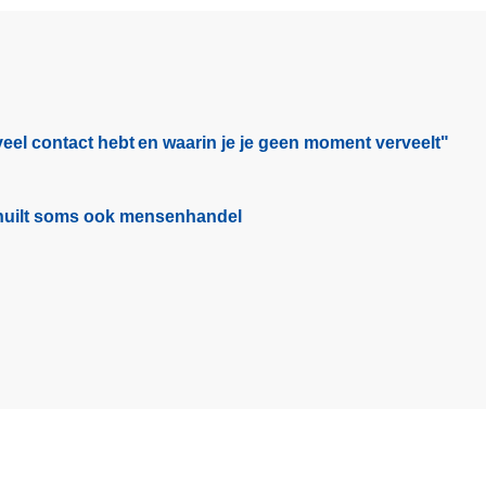
e
a
r
t
:
eel contact hebt en waarin je je geen moment verveelt"​
a
c
h
schuilt soms ook mensenhandel
t
e
r
o
n
l
i
n
e
o