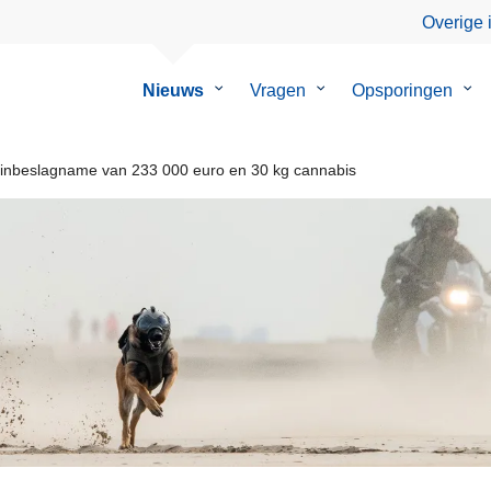
Overige 
Nieuws
Submenu
Vragen
Submenu
Opsporingen
Su
van
van
van
Nieuws
Vragen
Ops
t inbeslagname van 233 000 euro en 30 kg cannabis