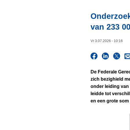
i
n
e
h
Onderzoek 
o
van 233 0
u
d
g
Vr 3.07.2026 - 10:16
a
a
n
De Federale Gerec
zich bezighield m
onder leiding van
leidde tot versch
en een grote som