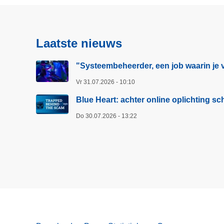
e
e
m
Laatste nieuws
b
e
"Systeembeheerder, een job waarin je v
h
Vr 31.07.2026 - 10:10
e
e
Blue Heart: achter online oplichting 
r
Do 30.07.2026 - 13:22
d
e
r
,
e
e
n
j
o