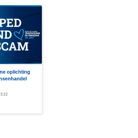
ine oplichting
ensenhandel
13:22