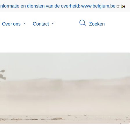
informatie en diensten van de overheid:
www.belgium.be
bmenu
Over ons
Submenu
Contact
Submenu
Zoeken
van
van
poringen
Over
Contact
ons