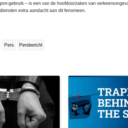
gsm-gebruik – is een van de hoofdoorzaken van verkeersongev
ediensten extra aandacht aan dit fenomeen.
Pers
Persbericht
L
e
e
s
m
e
e