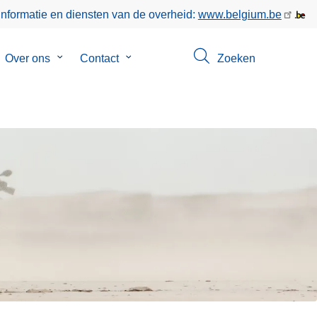
informatie en diensten van de overheid:
www.belgium.be
bmenu
Over ons
Submenu
Contact
Submenu
Zoeken
van
van
poringen
Over
Contact
ons