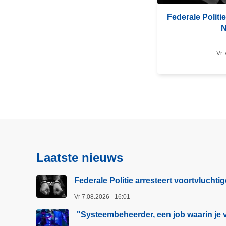
r
Federale Politie
o
N
v
e
Vr 
r
F
e
d
e
r
a
l
Laatste nieuws
e
P
Federale Politie arresteert voortvluchti
o
Vr 7.08.2026 - 16:01
l
i
"Systeembeheerder, een job waarin je v
t