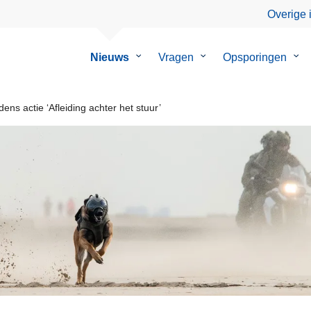
Overige 
Nieuws
Submenu
Vragen
Submenu
Opsporingen
Su
van
van
van
Nieuws
Vragen
Ops
ns actie ‘Afleiding achter het stuur’