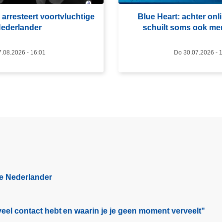
r
 arresteert voortvluchtige
Blue Heart: achter onl
o
ederlander
schuilt soms ook m
v
e
7.08.2026 - 16:01
Do 30.07.2026 - 
r
B
l
u
e
H
e
a
r
t
ge Nederlander
:
a
c
eel contact hebt en waarin je je geen moment verveelt"​
h