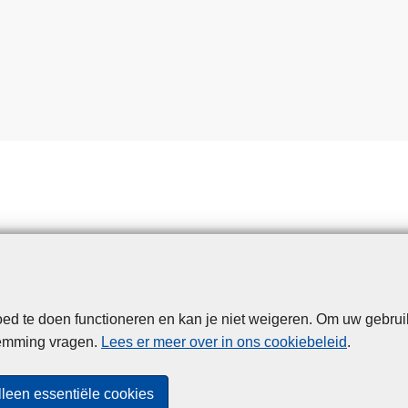
t
e
r
o
n
l
i
n
e
o
p
l
i
c
d te doen functioneren en kan je niet weigeren. Om uw gebrui
Disclaimer
Privacy
Cookies
Toegankelijkheid
h
temming vragen.
Lees er meer over in ons cookiebeleid
.
t
© 2026 Politie.be
i
lleen essentiële cookies
n