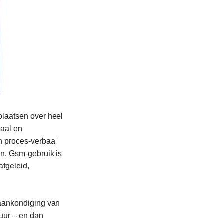
plaatsen over heel
baal en
en proces-verbaal
en. Gsm-gebruik is
afgeleid,
 aankondiging van
tuur – en dan