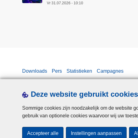
Vr 31.07.2026 - 10:10
i
e
a
r
r
e
s
t
e
Downloads
Pers
Statistieken
Campagnes
e
r
t
Deze website gebruikt cookies
v
o
Sommige cookies zijn noodzakelijk om de website goe
o
gebruik van optionele cookies waarvoor wij uw toes
r
t
Accepteer alle
Instellingen aanpassen
A
v