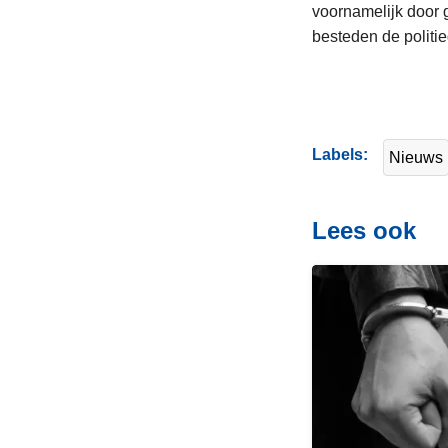
voornamelijk door 
besteden de politi
Labels
Nieuws
Lees ook
L
e
e
s
m
e
e