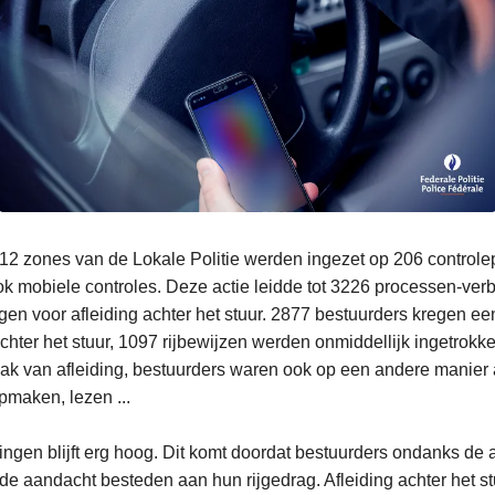
12 zones van de Lokale Politie werden ingezet op 206 controle
ok mobiele controles. Deze actie leidde tot 3226 processen-ver
gen voor afleiding achter het stuur. 2877 bestuurders kregen e
chter het stuur, 1097 rijbewijzen werden onmiddellijk ingetrokk
aak van afleiding, bestuurders waren ook op een andere manier 
pmaken, lezen ...
dingen blijft erg hoog. Dit komt doordat bestuurders ondanks de
de aandacht besteden aan hun rijgedrag. Afleiding achter het s