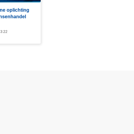
ine oplichting
ensenhandel
13:22