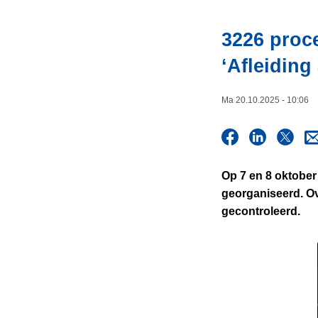
i
n
e
h
3226 proce
o
‘Afleiding
u
d
g
Ma 20.10.2025 - 10:06
a
a
n
Op 7 en 8 oktober
georganiseerd. Ov
gecontroleerd.