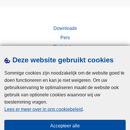
e
l
n
d
s
i
e
n
Downloads
n
o
h
Pers
m
a
Statistieken
v
n
Campagnes
a
Deze website gebruikt cookies
d
n
e
g
Sommige cookies zijn noodzakelijk om de website goed te
l
r
doen functioneren en kan je niet weigeren. Om uw
i
gebruikservaring te optimaliseren maakt de website ook
j
gebruik van optionele cookies waarvoor wij uw
k
toestemming vragen.
Disclaimer
o
Lees er meer over in ons cookiebeleid
.
Privacy
n
Cookies
d
Accepteer alle
e