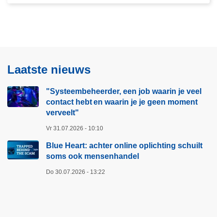
i
f
n
p
g
e
s
r
c
s
h
Laatste nieuws
o
u
n
i
"Systeembeheerder, een job waarin je veel
e
l
contact hebt en waarin je je geen moment
n
t
verveelt"​
v
s
Vr 31.07.2026 - 10:10
e
o
r
Blue Heart: achter online oplichting schuilt
m
o
soms ook mensenhandel
s
o
o
Do 30.07.2026 - 13:22
r
o
d
k
e
m
e