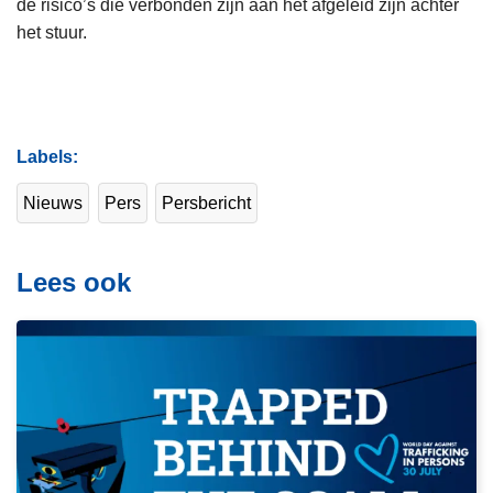
de risico’s die verbonden zijn aan het afgeleid zijn achter
het stuur.
Labels
Nieuws
Pers
Persbericht
Lees ook
L
e
e
s
m
e