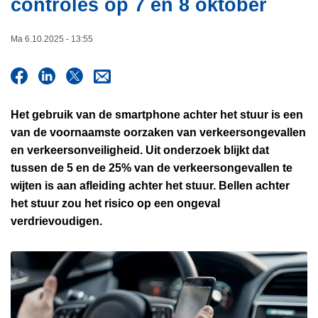
controles op 7 en 8 oktober
i
n
e
h
Ma 6.10.2025 - 13:55
o
u
d
g
Het gebruik van de smartphone achter het stuur is een
a
van de voornaamste oorzaken van verkeersongevallen
a
en verkeersonveiligheid. Uit onderzoek blijkt dat
n
tussen de 5 en de 25% van de verkeersongevallen te
wijten is aan afleiding achter het stuur. Bellen achter
het stuur zou het risico op een ongeval
verdrievoudigen.