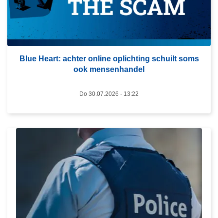
e
r
o
v
Blue Heart: achter online oplichting schuilt soms
e
ook mensenhandel
r
B
Do 30.07.2026 - 13:22
l
u
e
H
L
e
e
a
e
r
s
t
m
:
e
a
e
c