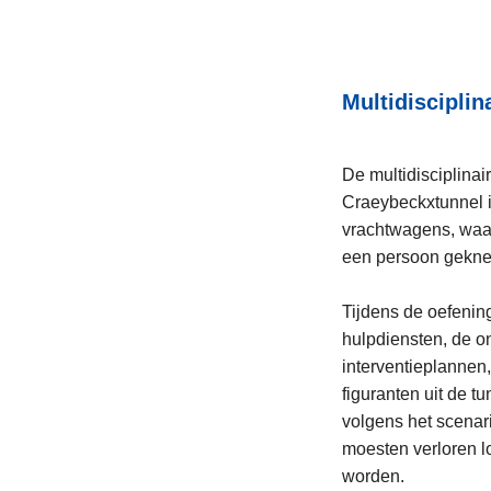
Multidisciplin
De multidisciplinai
Craeybeckxtunnel i
vrachtwagens, waar
een persoon geknel
Tijdens de oefenin
hulpdiensten, de o
interventieplannen,
figuranten uit de 
volgens het scenar
moesten verloren l
worden.