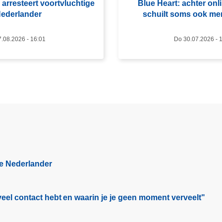
 arresteert voortvluchtige
Blue Heart: achter onl
o
ederlander
schuilt soms ook m
v
e
7.08.2026 - 16:01
Do 30.07.2026 - 
r
B
l
u
e
H
e
a
r
t
ge Nederlander
:
a
c
eel contact hebt en waarin je je geen moment verveelt"​
h
t