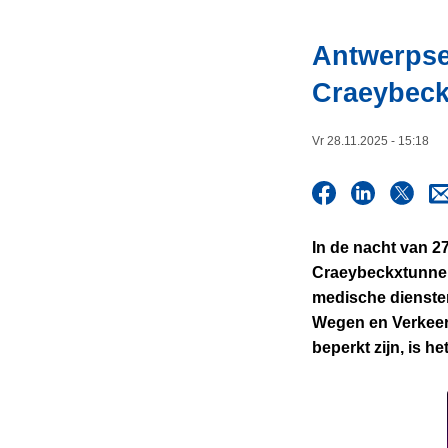
i
n
e
h
Antwerpse
o
Craeybeck
u
d
g
Vr 28.11.2025 - 15:18
a
a
n
In de nacht van 2
Craeybeckxtunnel
medische diensten
Wegen en Verkeer 
beperkt zijn, is h