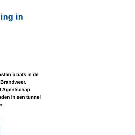
ing in
sten plaats in de
 Brandweer,
et Agentschap
eden in een tunnel
en.