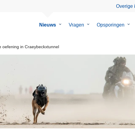
Overige 
Nieuws
Submenu
Vragen
Submenu
Opsporingen
Su
van
van
van
Nieuws
Vragen
Ops
 oefening in Craeybeckxtunnel