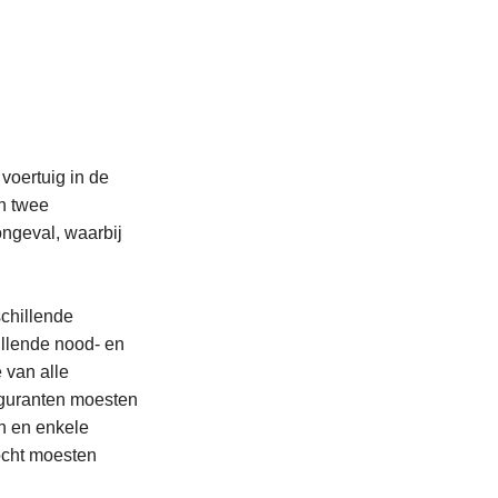
voertuig in de
n twee
ngeval, waarbij
schillende
llende nood- en
 van alle
figuranten moesten
n en enkele
ocht moesten