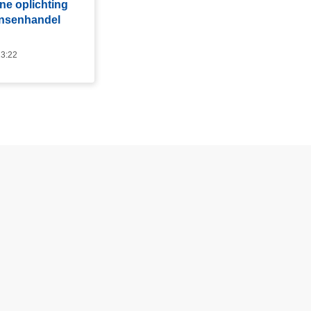
ine oplichting
ensenhandel
13:22