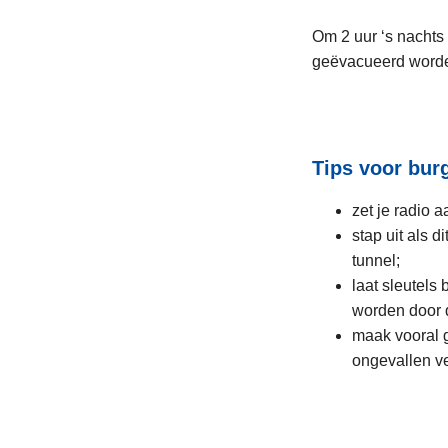
Om 2 uur ‘s nachts
geëvacueerd word
Tips voor bur
zet je radio 
stap uit als 
tunnel;
laat sleutels 
worden door 
maak vooral 
ongevallen v