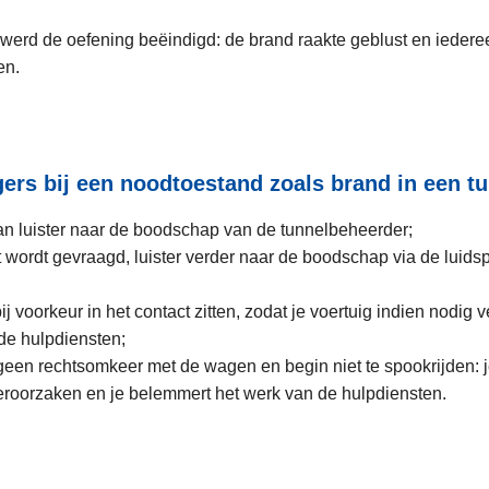
 werd de oefening beëindigd: de brand raakte geblust en iederee
en.
gers bij een noodtoestand zoals brand in een t
aan luister naar de boodschap van de tunnelbeheerder;
dit wordt gevraagd, luister verder naar de boodschap via de luids
bij voorkeur in het contact zitten, zodat je voertuig indien nodig 
de hulpdiensten;
geen rechtsomkeer met de wagen en begin niet te spookrijden: 
eroorzaken en je belemmert het werk van de hulpdiensten.