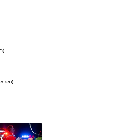
m)
erpen)