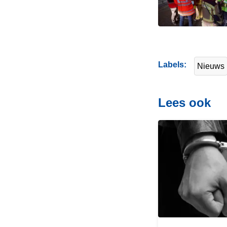
Labels
Nieuws
Lees ook
L
e
e
s
m
e
e
r