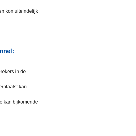
n kon uiteindelijk
unnel:
prekers in de
verplaatst kan
je kan bijkomende