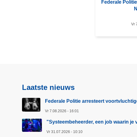
Federale Politie
o
N
v
e
Vr 
r
F
e
d
e
r
a
l
Laatste nieuws
e
P
Federale Politie arresteert voortvluchti
o
Vr 7.08.2026 - 16:01
l
i
"Systeembeheerder, een job waarin je v
t
Vr 31.07.2026 - 10:10
i