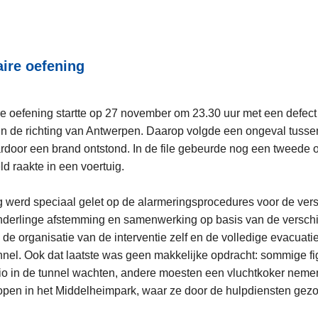
aire oefening
re oefening startte op 27 november om 23.30 uur met een defect 
n de richting van Antwerpen. Daarop volgde een ongeval tusse
door een brand ontstond. In de file gebeurde nog een tweede o
d raakte in een voertuig.
g werd speciaal gelet op de alarmeringsprocedures voor de ver
nderlinge afstemming en samenwerking op basis van de verschi
 de organisatie van de interventie zelf en de volledige evacuatie
tunnel. Ook dat laatste was geen makkelijke opdracht: sommige 
io in de tunnel wachten, andere moesten een vluchtkoker neme
open in het Middelheimpark, waar ze door de hulpdiensten gez