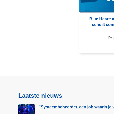
e
e
r
Blue Heart: a
o
schuilt so
v
e
Do 3
r
B
l
u
e
H
e
a
r
Laatste nieuws
t
:
"Systeembeheerder, een job waarin je v
a