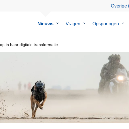
Overige 
Nieuws
Submenu
Vragen
Submenu
Opsporingen
Su
van
van
van
Nieuws
Vragen
Ops
p in haar digitale transformatie