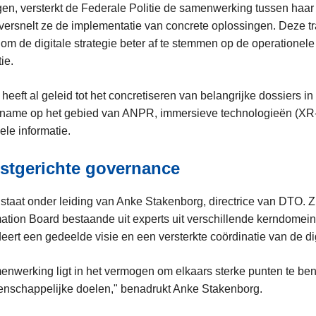
gen, versterkt de Federale Politie de samenwerking tussen haar 
versnelt ze de implementatie van concrete oplossingen. Deze t
 om de digitale strategie beter af te stemmen op de operationel
tie.
heeft al geleid tot het concretiseren van belangrijke dossiers in
t name op het gebied van ANPR, immersieve technologieën (XR-L
ele informatie.
stgerichte governance
staat onder leiding van Anke Stakenborg, directrice van DTO. Zi
ation Board bestaande uit experts uit verschillende kerndomei
ert een gedeelde visie en een versterkte coördinatie van de dig
enwerking ligt in het vermogen om elkaars sterke punten te be
enschappelijke doelen," benadrukt Anke Stakenborg.