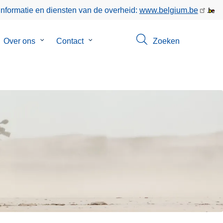
informatie en diensten van de overheid:
www.belgium.be
bmenu
Over ons
Submenu
Contact
Submenu
Zoeken
van
van
poringen
Over
Contact
ons