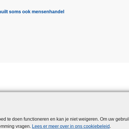
a
l
schuilt soms ook mensenhandel
f
p
e
r
s
o
n
e
n
v
e
r
o
o
r
d te doen functioneren en kan je niet weigeren. Om uw gebrui
Disclaimer
Privacy
Cookies
Toegankelijkheid
d
temming vragen.
Lees er meer over in ons cookiebeleid
.