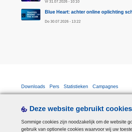
Vr 31.07.2026 - 10:10
c
h
Blue Heart: achter online oplichting 
t
Do 30.07.2026 - 13:22
e
r
o
n
l
i
n
e
o
Downloads
Pers
Statistieken
Campagnes
p
l
i
Deze website gebruikt cookies
c
h
Sommige cookies zijn noodzakelijk om de website goe
t
gebruik van optionele cookies waarvoor wij uw toes