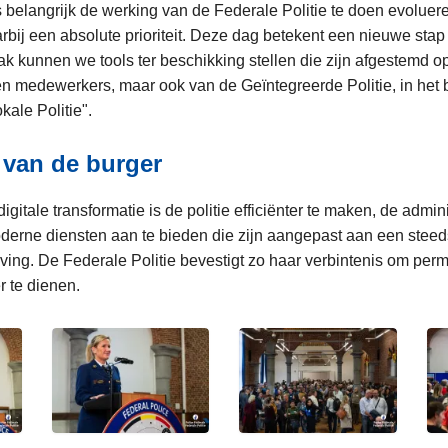
s belangrijk de werking van de Federale Politie te doen evoluere
arbij een absolute prioriteit. Deze dag betekent een nieuwe stap i
k kunnen we tools ter beschikking stellen die zijn afgestemd op
n medewerkers, maar ook van de Geïntegreerde Politie, in het b
kale Politie".
 van de burger
gitale transformatie is de politie efficiënter te maken, de admini
erne diensten aan te bieden die zijn aangepast aan een steeds
ng. De Federale Politie bevestigt zo haar verbintenis om perm
r te dienen.