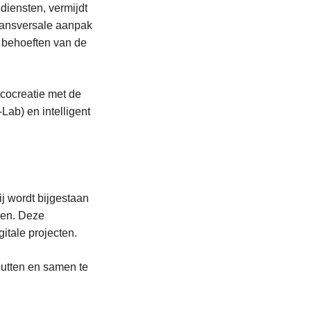
diensten, vermijdt
ransversale aanpak
e behoeften van de
 cocreatie met de
ab) en intelligent
j wordt bijgestaan
nen. Deze
itale projecten.
nutten en samen te