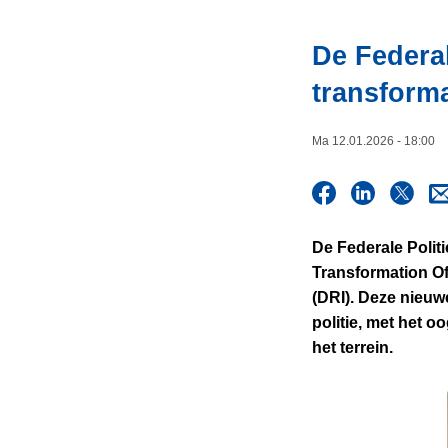
i
n
e
h
De Federal
o
transforma
u
d
g
Ma 12.01.2026 - 18:00
a
a
n
De Federale Politi
Transformation Of
(DRI). Deze nieuwe
politie, met het o
het terrein.