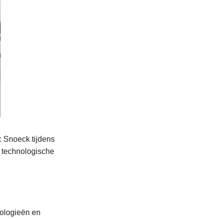
c Snoeck tijdens
e technologische
nologieën en