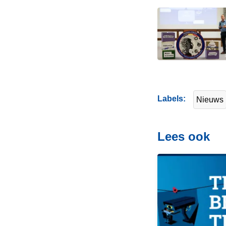
Labels
Nieuws
Lees ook
L
e
e
s
m