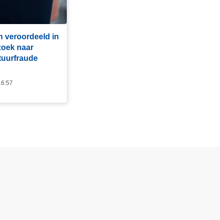
n veroordeeld in
zoek naar
tuurfraude
16:57