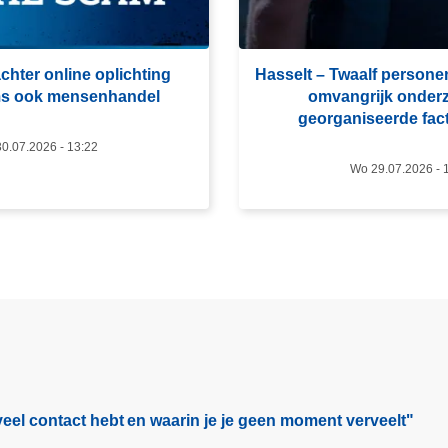
e
e
r
chter online oplichting
Hasselt – Twaalf persone
o
ms ook mensenhandel
omvangrijk onder
v
georganiseerde fac
e
0.07.2026 - 13:22
r
Wo 29.07.2026 - 
H
a
s
s
e
l
t
–
T
w
eel contact hebt en waarin je je geen moment verveelt"​
a