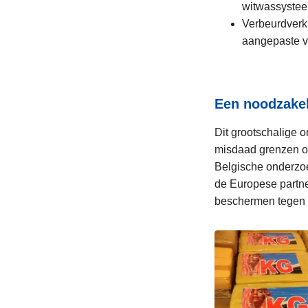
witwassystee
Verbeurdverkl
aangepaste v
Een noodzakel
Dit grootschalige 
misdaad grenzen ov
Belgische onderzoe
de Europese partn
beschermen tegen 