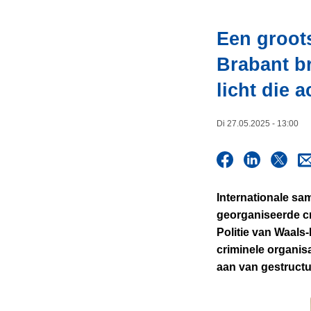
i
n
e
h
Een groot
o
Brabant br
u
d
licht die 
g
a
Di 27.05.2025 - 13:00
a
n
Internationale sam
georganiseerde cr
Politie van Waals
criminele organisa
aan van gestruct