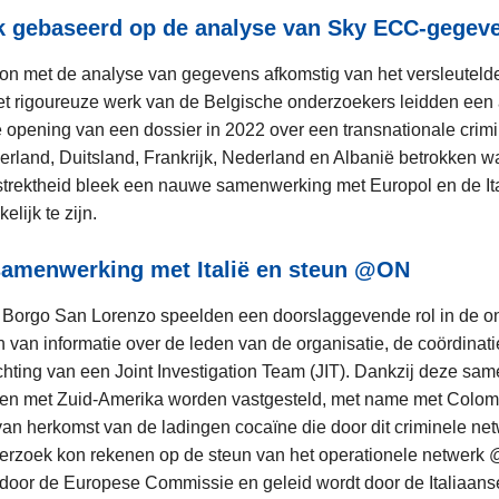
k gebaseerd op de analyse van Sky ECC-gegev
on met de analyse van gegevens afkomstig van het versleutel
het rigoureuze werk van de Belgische onderzoekers leidden een 
e opening van een dossier in 2022 over een transnationale crimi
tserland, Duitsland, Frankrijk, Nederland en Albanië betrokken 
strektheid bleek een nauwe samenwerking met Europol en de It
elijk te zijn.
samenwerking met Italië en steun @ON
n Borgo San Lorenzo speelden een doorslaggevende rol in de o
n van informatie over de leden van de organisatie, de coördinatie
chting van een Joint Investigation Team (JIT). Dankzij deze s
den met Zuid-Amerika worden vastgesteld, met name met Colomb
 van herkomst van de ladingen cocaïne die door dit criminele n
erzoek kon rekenen op de steun van het operationele netwerk
 door de Europese Commissie en geleid wordt door de Italiaans