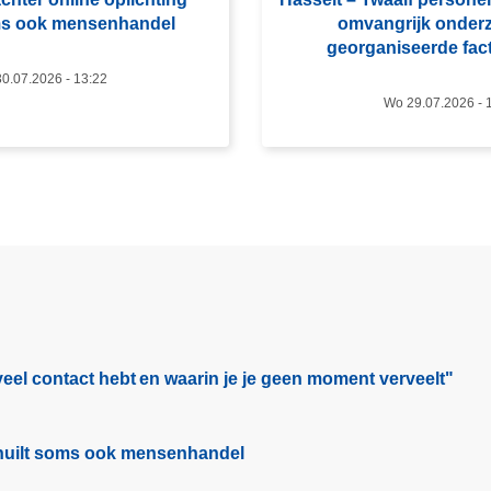
o
ms ook mensenhandel
omvangrijk onder
v
georganiseerde fac
e
0.07.2026 - 13:22
r
Wo 29.07.2026 - 
H
a
s
s
e
l
t
–
T
w
eel contact hebt en waarin je je geen moment verveelt"​
a
a
l
schuilt soms ook mensenhandel
f