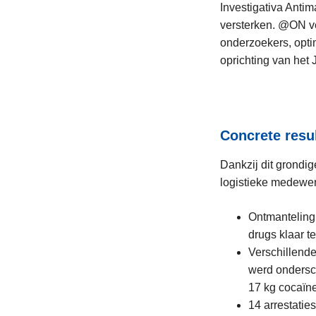
Investigativa Antim
versterken. @ON v
onderzoekers, opti
oprichting van het 
Concrete resu
Dankzij dit grondi
logistieke medewer
Ontmanteling 
drugs klaar te
Verschillend
werd ondersch
17 kg cocaïne
14 arrestatie