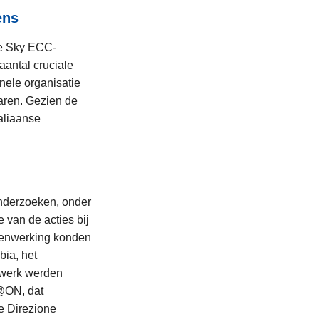
ens
de Sky ECC-
aantal cruciale
nele organisatie
waren. Gezien de
aliaanse
nderzoeken, onder
 van de acties bij
amenwerking konden
ia, het
etwerk werden
 @ON, dat
e Direzione