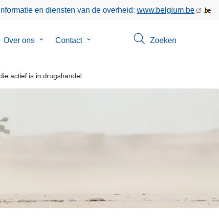
informatie en diensten van de overheid:
www.belgium.be
bmenu
Over ons
Submenu
Contact
Submenu
Zoeken
van
van
poringen
Over
Contact
e actief is in drugshandel
ons