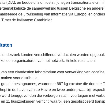
afia (DIA), en bedoeld is om de strijd tegen transnationale crimi
ergemakkelijkte de samenwerking tussen Belgische en andere
maliseerde de uitwisseling van informatie via Europol en onder
JIT met de Italiaanse Carabinieri.
ltaten
ge onderzoek konden verschillende verdachten worden opgepakt
kers en organisatoren van het netwerk. Enkele resultaten:
van een clandestien laboratorium voor verwerking van cocaïne
 maken voor distributie.
e grote inbeslagnames, waaronder 667 kg cocaïne die door de 
ept in de haven van Le Havre en twee andere waarbij respecti
 werd teruggevonden die verborgen zat in voertuigen met verbo
s en 11 huiszoekingen verricht, waarbij een gesofisticeerd transp