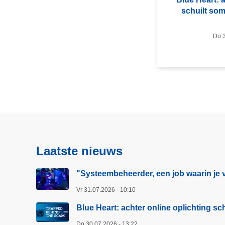
o
schuilt so
v
e
Do 3
r
B
l
u
e
H
e
a
r
Laatste nieuws
t
:
"Systeembeheerder, een job waarin je v
a
Vr 31.07.2026 - 10:10
c
h
Blue Heart: achter online oplichting 
t
Do 30.07.2026 - 13:22