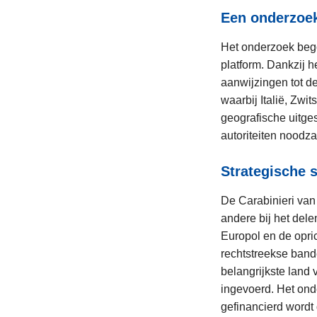
Een onderzoe
Het onderzoek beg
platform. Dankzij 
aanwijzingen tot d
waarbij Italië, Zwi
geografische uitge
autoriteiten noodzak
Strategische 
De Carabinieri va
andere bij het dele
Europol en de opri
rechtstreekse ban
belangrijkste land
ingevoerd. Het ond
gefinancierd wordt