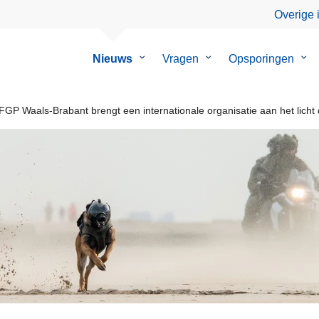
Overige 
Nieuws
Submenu
Vragen
Submenu
Opsporingen
Su
van
van
van
Nieuws
Vragen
Ops
P Waals-Brabant brengt een internationale organisatie aan het licht di