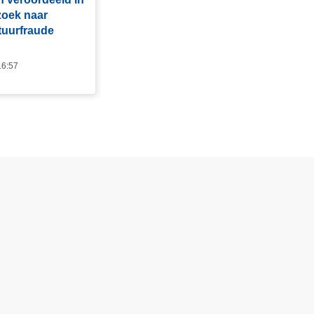
zoek naar
tuurfraude
16:57