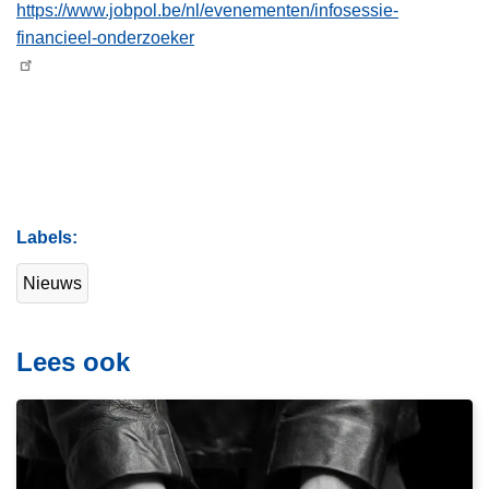
https://www.jobpol.be/nl/evenementen/infosessie-
financieel-onderzoeker
Labels
Nieuws
Lees ook
L
e
e