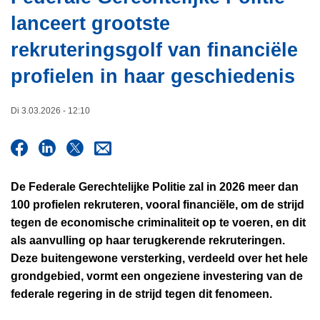
i
n
lanceert grootste
e
h
rekruteringsgolf van financiële
o
u
profielen in haar geschiedenis
d
g
Di 3.03.2026 - 12:10
a
a
n
De Federale Gerechtelijke Politie zal in 2026 meer dan
100 profielen rekruteren, vooral financiële, om de strijd
tegen de economische criminaliteit op te voeren, en dit
als aanvulling op haar terugkerende rekruteringen.
Deze buitengewone versterking, verdeeld over het hele
grondgebied, vormt een ongeziene investering van de
federale regering in de strijd tegen dit fenomeen.