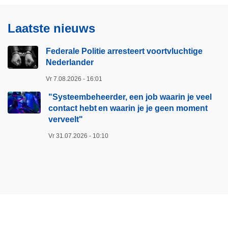
o
m
o
b
Laatste nieuws
r
e
t
h
Federale Politie arresteert voortvluchtige
v
e
Nederlander
l
e
u
r
Vr 7.08.2026 - 16:01
c
d
"Systeembeheerder, een job waarin je veel
h
e
contact hebt en waarin je je geen moment
t
r
verveelt"​
i
,
Vr 31.07.2026 - 10:10
g
e
e
e
N
n
e
j
d
o
e
b
r
w