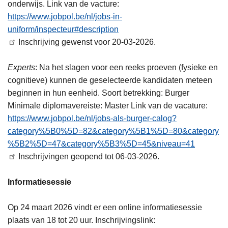
onderwijs. Link van de vacture:
https://www.jobpol.be/nl/jobs-in-
uniform/inspecteur#description
Inschrijving gewenst voor 20-03-2026.
Experts
: Na het slagen voor een reeks proeven (fysieke en
cognitieve) kunnen de geselecteerde kandidaten meteen
beginnen in hun eenheid. Soort betrekking: Burger
Minimale diplomavereiste: Master Link van de vacature:
https://www.jobpol.be/nl/jobs-als-burger-calog?
category%5B0%5D=82&category%5B1%5D=80&category
%5B2%5D=47&category%5B3%5D=45&niveau=41
Inschrijvingen geopend tot 06-03-2026.
Informatiesessie
Op 24 maart 2026 vindt er een online informatiesessie
plaats van 18 tot 20 uur. Inschrijvingslink: