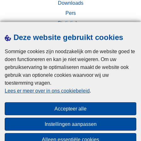
l
a
Downloads
a
a
Pers
n
r
Statistieken
d
i
e
Campagnes
n
Deze website gebruikt cookies
r
j
e
Sommige cookies zijn noodzakelijk om de website goed te
v
doen functioneren en kan je niet weigeren. Om uw
e
gebruikservaring te optimaliseren maakt de website ook
e
gebruik van optionele cookies waarvoor wij uw
l
toestemming vragen.
Disclaimer
c
Lees er meer over in ons cookiebeleid
.
Privacy
o
Cookies
n
Accepteer alle
t
Toegankelijkheid
a
Instellingen aanpassen
c
© 2026 Politie.be
t
Alleen essentiële cookies