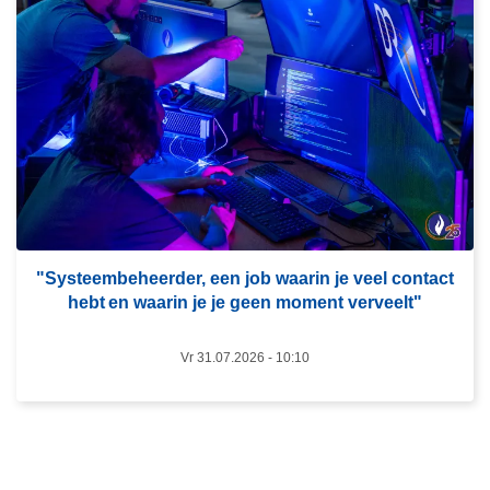
e
o
e
l
s
i
m
t
e
i
e
e
r
a
o
r
v
r
e
e
r
"Systeembeheerder, een job waarin je veel contact
s
hebt en waarin je je geen moment verveelt"​
"
t
S
e
Vr 31.07.2026 - 10:10
y
e
s
r
t
t
e
v
e