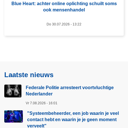
r
Blue Heart: achter online oplichting schuilt soms
e
e
ook mensenhandel
r
s
B
t
Do 30.07.2026 - 13:22
l
e
u
e
e
r
H
t
e
v
a
o
r
Laatste nieuws
o
t
r
:
Federale Politie arresteert voortvluchtige
t
a
Nederlander
v
c
l
Vr 7.08.2026 - 16:01
h
u
t
"Systeembeheerder, een job waarin je veel
c
e
contact hebt en waarin je je geen moment
h
r
verveelt"​