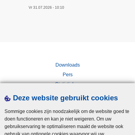
t
o
Vr 31.07.2026 - 10:10
i
n
g
l
e
i
N
n
e
e
d
o
e
p
r
Downloads
l
l
i
Pers
a
c
Statistieken
n
h
d
Campagnes
t
Deze website gebruikt cookies
e
i
r
n
Sommige cookies zijn noodzakelijk om de website goed te
g
doen functioneren en kan je niet weigeren. Om uw
s
gebruikservaring te optimaliseren maakt de website ook
c
gebruik van optionele cookies waarvoor wij uw