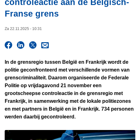
controleactie aan de Belgisch-
i
n
e
Franse grens
h
o
u
Za 22.11.2025 - 10:31
d
g
a
a
In de grensregio tussen België en Frankrijk wordt de
n
politie geconfronteerd met verschillende vormen van
grenscriminaliteit. Daarom organiseerde de Federale
Politie op vrijdagavond 21 november een
grootscheepse controleactie in de grensregio met
Frankrijk, in samenwerking met de lokale politiezones
en met partners in België en in Frankrijk. 734 personen
werden daarbij gecontroleerd.