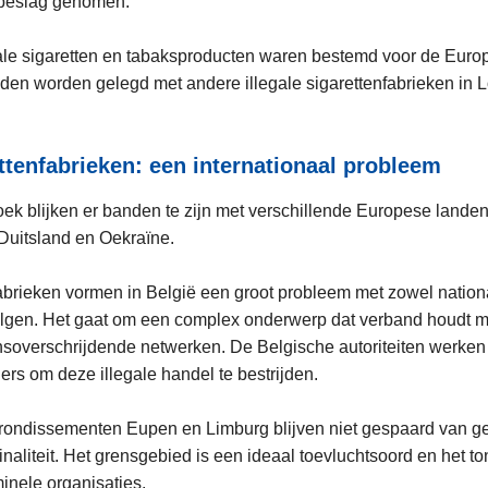
 beslag genomen.
le sigaretten en tabaksproducten waren bestemd voor de Europ
en worden gelegd met andere illegale sigarettenfabrieken in 
.
ettenfabrieken: een internationaal probleem
oek blijken er banden te zijn met verschillende Europese lande
Duitsland en Oekraïne.
fabrieken vormen in België een groot probleem met zowel nation
olgen. Het gaat om een complex onderwerp dat verband houdt 
rensoverschrijdende netwerken. De Belgische autoriteiten werke
ners om deze illegale handel te bestrijden.
rrondissementen Eupen en Limburg blijven niet gespaard van g
aliteit. Het grensgebied is een ideaal toevluchtsoord en het to
minele organisaties.