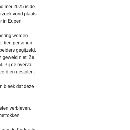
ind mei 2025 is de
erzoek vond plaats
r in Eupen.
epering worden
er tien personen
beiders gegijzeld.
 geweld niet. Ze
l. Bij de overval
eerd en gestolen.
n bleek dat deze
elen verbleven,
 betrokken.
n van de Federale