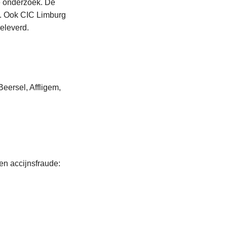
e onderzoek. De
). Ook CIC Limburg
geleverd.
eersel, Affligem,
en accijnsfraude: