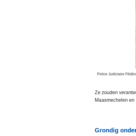
Police Judiciaire Fédé
Ze zouden verantwoo
Maasmechelen en zel
Grondig onderz