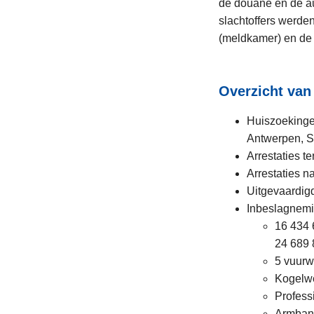
de douane en de au
slachtoffers werd
(meldkamer) en de 
Overzicht van
Huiszoekingen
Antwerpen, S
Arrestaties te
Arrestaties n
Uitgevaardig
Inbeslagnemi
16 434 
24 689 
5 vuur
Kogelw
Profess
Armbande