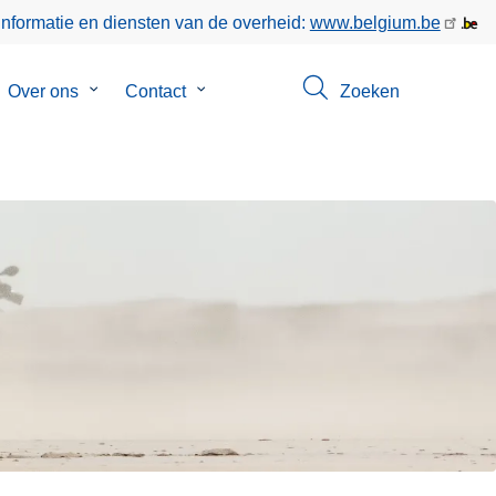
informatie en diensten van de overheid:
www.belgium.be
bmenu
Over ons
Submenu
Contact
Submenu
Zoeken
van
van
poringen
Over
Contact
ons