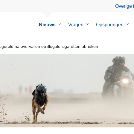
Overige 
Nieuws
Submenu
Vragen
Submenu
Opsporingen
Su
van
van
van
Nieuws
Vragen
Ops
gerold na overvallen op illegale sigarettenfabrieken