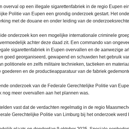
n overval op een illegale sigarettenfabriek in de regio Eupen e
ijke Politie van Eupen een grondig onderzoek gestart. Het ond
king met de douane en onder leiding van de onderzoeksrechte
reide onderzoek kon een mogelijke internationale criminele gro
e vermoedelijk achter deze daad zit. Een commando van ongeve
egale sigarettenfabriek in Eupen overvallen en de aanwezige ar
en goed georganiseerd, gewapend en schuwden het gebruik van
 politionele en zelfs militaire technieken, tactieken en materiaa
le goederen en de productieapparatuur van de fabriek gedemont
ende onderzoek van de Federale Gerechtelijke Politie van Eupe
k nog meer overvallen aan het plannen was.
elden vast dat de verdachten regelmatig in de regio Maasmech
rale Gerechtelijke Politie van Limburg bij het onderzoek werd
indelijk plaats op donderdag 9 oktober 2025. Speciale eenhede