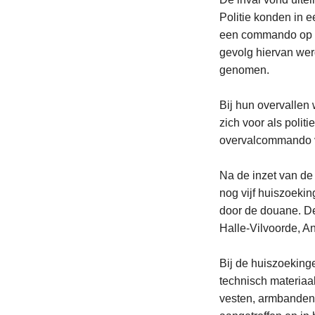
Politie konden in 
een commando op he
gevolg hiervan werd
genomen.
Bij hun overvallen
zich voor als poli
overvalcommando va
Na de inzet van d
nog vijf huiszoeki
door de douane. De
Halle-Vilvoorde, A
Bij de huiszoekin
technisch materiaa
vesten, armbanden m