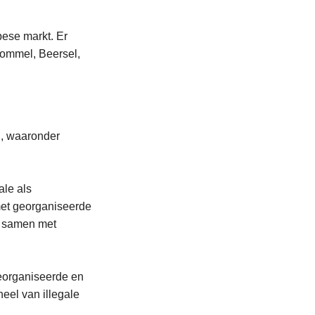
ese markt. Er
Lommel, Beersel,
n, waaronder
ale als
met georganiseerde
n samen met
eorganiseerde en
neel van illegale