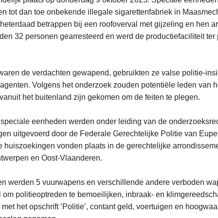
een tot dan toe onbekende illegale sigarettenfabriek in Maasme
terdaad betrappen bij een roofoverval met gijzeling en hen arr
en 32 personen gearresteerd en werd de productiefaciliteit ter 
 waren de verdachten gewapend, gebruikten ze valse politie-in
tieagenten. Volgens het onderzoek zouden potentiële leden van h
nuit het buitenland zijn gekomen om de feiten te plegen.
e speciale eenheden werden onder leiding van de onderzoeksre
ngen uitgevoerd door de Federale Gerechtelijke Politie van Eup
 huiszoekingen vonden plaats in de gerechtelijke arrondissem
ntwerpen en Oost-Vlaanderen.
gen werden 5 vuurwapens en verschillende andere verboden wap
l om politieoptreden te bemoeilijken, inbraak- en klimgereeds
et het opschrift ‘Politie’, contant geld, voertuigen en hoogwa