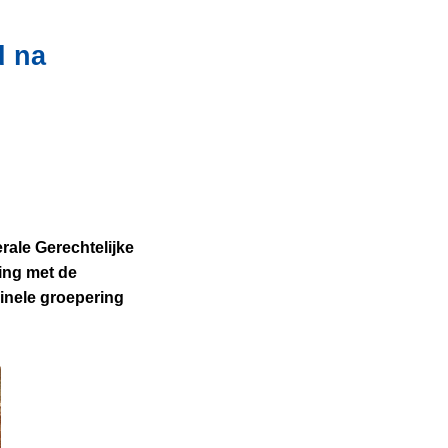
d na
ale Gerechtelijke
ing met de
minele groepering