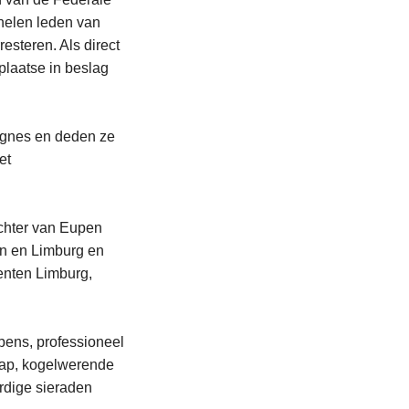
chelen leden van
esteren. Als direct
plaatse in beslag
signes en deden ze
et
chter van Eupen
en en Limburg en
enten Limburg,
ens, professioneel
chap, kogelwerende
ardige sieraden