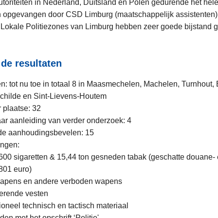
toriteiten in Nederland, Duitsland en Polen gedurende het hel
en opgevangen door CSD Limburg (maatschappelijk assistenten
Lokale Politiezones van Limburg hebben zeer goede bijstand 
 de resultaten
: tot nu toe in totaal 8 in Maasmechelen, Machelen, Turnhout, B
childe en Sint-Lievens-Houtem
r plaatse: 32
aar aanleiding van verder onderzoek: 4
de aanhoudingsbevelen: 15
ngen:
600 sigaretten & 15,44 ton gesneden tabak (geschatte douane- 
801 euro)
wapens en andere verboden wapens
erende vesten
ioneel technisch en tactisch materiaal
n met het opschrift ‘Politie'