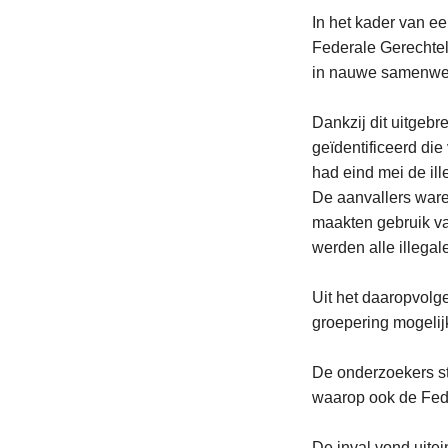
In het kader van ee
Federale Gerechtel
in nauwe samenwer
Dankzij dit uitgeb
geïdentificeerd di
had eind mei de ill
De aanvallers war
maakten gebruik van
werden alle illega
Uit het daaropvolg
groepering mogelij
De onderzoekers st
waarop ook de Fede
De inval vond uite