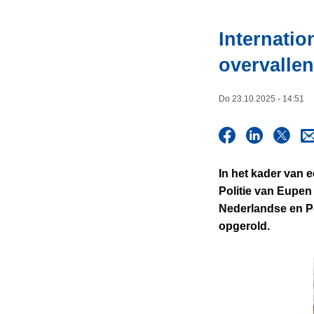
i
n
e
h
Internatio
o
overvallen
u
d
g
Do 23.10.2025 - 14:51
a
a
n
In het kader van 
Politie van Eupen
Nederlandse en Po
opgerold.