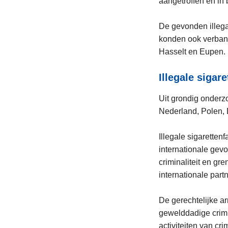
aangetroffen en in
De gevonden illega
konden ook verband
Hasselt en Eupen
Illegale sigar
Uit grondig onderz
Nederland, Polen, 
Illegale sigaretten
internationale gev
criminaliteit en g
internationale part
De gerechtelijke a
gewelddadige crimin
activiteiten van cri