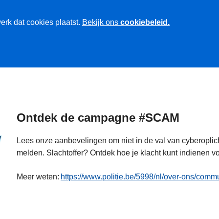
erk dat cookies plaatst.
Bekijk ons
cookiebeleid.
Ontdek de campagne #SCAM
Lees onze aanbevelingen om niet in de val van cyberoplicht
melden. Slachtoffer? Ontdek hoe je klacht kunt indienen vo
Meer weten:
https://www.politie.be/5998/nl/over-ons/c