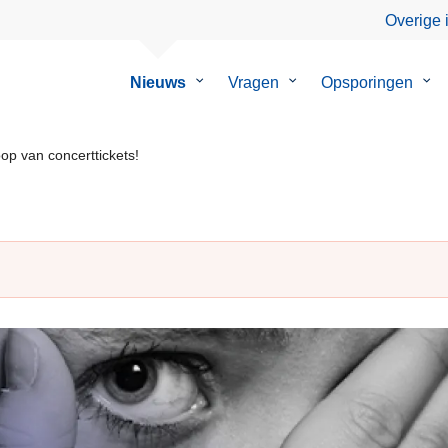
Overige 
Nieuws
Submenu
Vragen
Submenu
Opsporingen
Su
van
van
van
Nieuws
Vragen
Ops
oop van concerttickets!