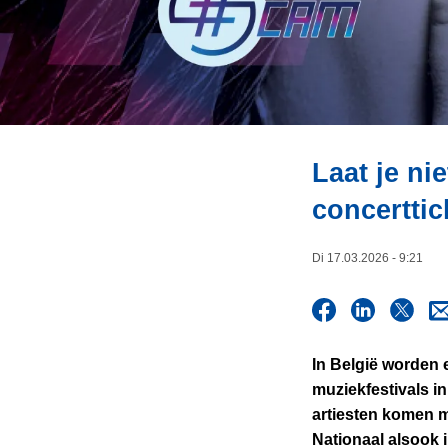
i
n
e
h
o
u
d
g
a
Laat je ni
a
concerttic
n
Di 17.03.2026 - 9:21
In België worden 
muziekfestivals in
artiesten komen m
Nationaal alsook i