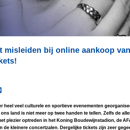
et misleiden bij online aankoop va
kets!
er heel veel culturele en sportieve evenementen georganisee
 ons land is niet meer op twee handen te tellen. Zelfs de all
et plezier optreden in het Koning Boudewijnstadion, de A
n de kleinere concertzalen. Dergelijke tickets zijn zeer gege