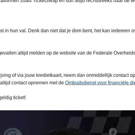
atformen zoals TicketSwap en surf altijd rechtstreeks naar de w
st in hun val. Denk dan niet dat je dom bent, het kan iedereen 
egevallen altijd melden op de website van de Federale Overhei
rijving of via jouw kredietkaart, neem dan onmiddellijk contact
 altijd contact opnemen met de
Ombudsdienst voor financiële di
eldig ticket!