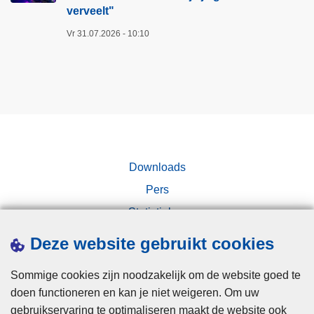
e
verveelt"​
d
o
e
Vr 31.07.2026 - 10:10
m
e
j
n
e
w
g
o
e
n
g
d
e
e
Downloads
v
r
e
b
Pers
n
a
Statistieken
s
a
Campagnes
e
Deze website gebruikt cookies
r
n
l
g
Sommige cookies zijn noodzakelijk om de website goed te
i
e
doen functioneren en kan je niet weigeren. Om uw
j
l
gebruikservaring te optimaliseren maakt de website ook
k