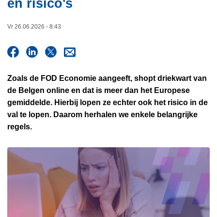
en risico's
i
n
e
h
Vr 26.06.2026 - 8:43
o
u
d
g
Zoals de FOD Economie aangeeft, shopt driekwart van
a
de Belgen online en dat is meer dan het Europese
a
gemiddelde. Hierbij lopen ze echter ook het risico in de
n
val te lopen. Daarom herhalen we enkele belangrijke
regels.