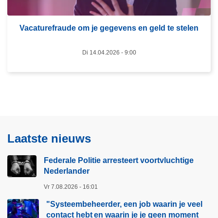
r
n
o
g
Vacaturefraude om je gegevens en geld te stelen
v
e
e
n
Di 14.04.2026 - 9:00
r
m
V
e
a
t
c
g
a
e
t
g
u
a
Laatste nieuws
r
r
e
a
Federale Politie arresteert voortvluchtige
f
n
Nederlander
r
d
Vr 7.08.2026 - 16:01
a
e
u
e
"Systeembeheerder, een job waarin je veel
d
r
contact hebt en waarin je je geen moment