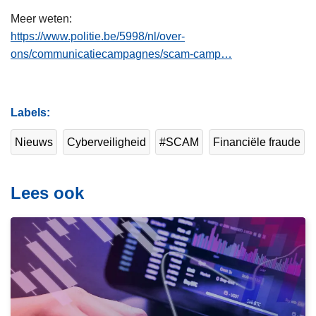
Meer weten:
https://www.politie.be/5998/nl/over-
ons/communicatiecampagnes/scam-camp…
Labels
Nieuws
Cyberveiligheid
#SCAM
Financiële fraude
Lees ook
L
e
e
s
m