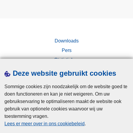
e
m
e
e
l
n
d
s
i
e
n
Downloads
n
o
h
Pers
m
a
Statistieken
v
n
Campagnes
a
Deze website gebruikt cookies
d
n
e
g
Sommige cookies zijn noodzakelijk om de website goed te
l
r
doen functioneren en kan je niet weigeren. Om uw
i
gebruikservaring te optimaliseren maakt de website ook
j
gebruik van optionele cookies waarvoor wij uw
k
toestemming vragen.
Disclaimer
o
Lees er meer over in ons cookiebeleid
.
Privacy
n