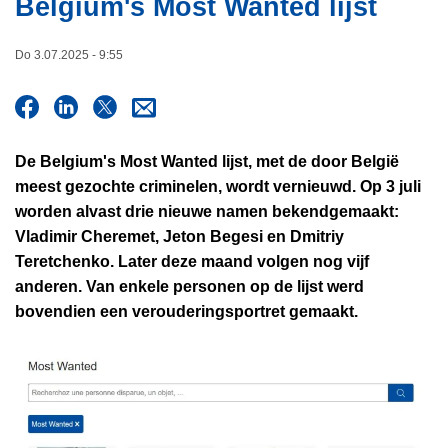
Belgium's Most Wanted lijst
i
n
e
h
Do 3.07.2025 - 9:55
o
u
d
g
De Belgium's Most Wanted lijst, met de door België
a
meest gezochte criminelen, wordt vernieuwd. Op 3 juli
a
worden alvast drie nieuwe namen bekendgemaakt:
n
Vladimir Cheremet, Jeton Begesi en Dmitriy
Teretchenko. Later deze maand volgen nog vijf
anderen. Van enkele personen op de lijst werd
bovendien een verouderingsportret gemaakt.