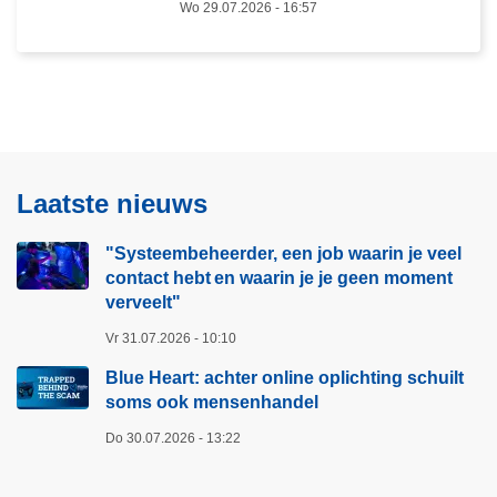
Wo 29.07.2026 - 16:57
a
t
l
i
f
n
p
g
e
s
r
c
s
h
Laatste nieuws
o
u
n
i
"Systeembeheerder, een job waarin je veel
e
l
contact hebt en waarin je je geen moment
n
t
verveelt"​
v
s
Vr 31.07.2026 - 10:10
e
o
r
Blue Heart: achter online oplichting schuilt
m
o
soms ook mensenhandel
s
o
o
Do 30.07.2026 - 13:22
r
o
d
k