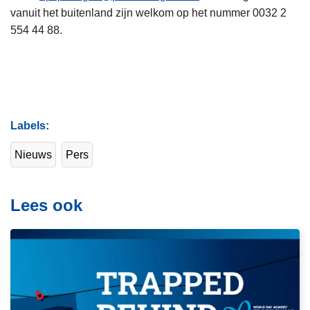
vanuit het buitenland zijn welkom op het nummer 0032 2
554 44 88.
Labels
Nieuws
Pers
Lees ook
L
e
e
s