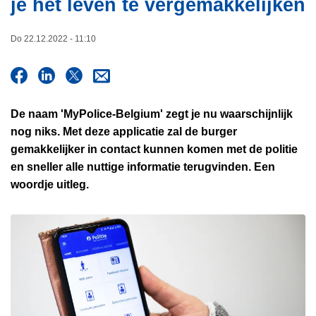
je het leven te vergemakkelijken
i
n
e
h
Do 22.12.2022 - 11:10
o
u
d
g
De naam 'MyPolice-Belgium' zegt je nu waarschijnlijk
a
nog niks. Met deze applicatie zal de burger
a
gemakkelijker in contact kunnen komen met de politie
n
en sneller alle nuttige informatie terugvinden. Een
woordje uitleg.