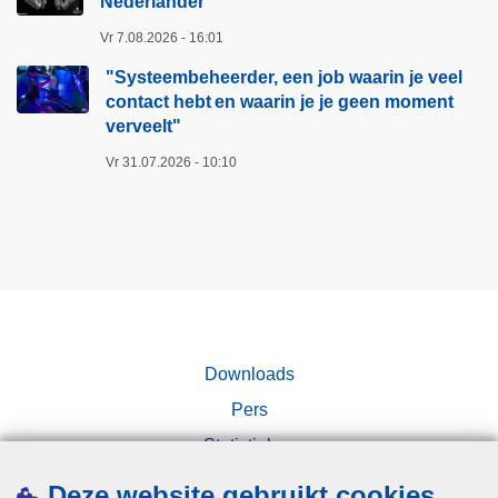
Nederlander
l
e
u
r
Vr 7.08.2026 - 16:01
c
d
"Systeembeheerder, een job waarin je veel
h
e
contact hebt en waarin je je geen moment
t
r
verveelt"​
i
,
Vr 31.07.2026 - 10:10
g
e
e
e
N
n
e
j
d
o
e
b
r
w
l
a
Downloads
a
a
Pers
n
r
Statistieken
d
i
e
Campagnes
n
Deze website gebruikt cookies