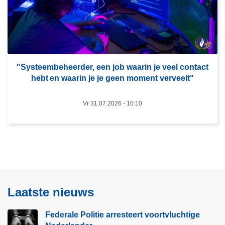
i
e
e
r
a
o
r
v
r
e
e
r
"Systeembeheerder, een job waarin je veel contact
s
hebt en waarin je je geen moment verveelt"​
"
t
S
e
Vr 31.07.2026 - 10:10
y
e
s
r
t
t
e
v
e
o
m
o
b
Laatste nieuws
r
e
t
h
Federale Politie arresteert voortvluchtige
v
e