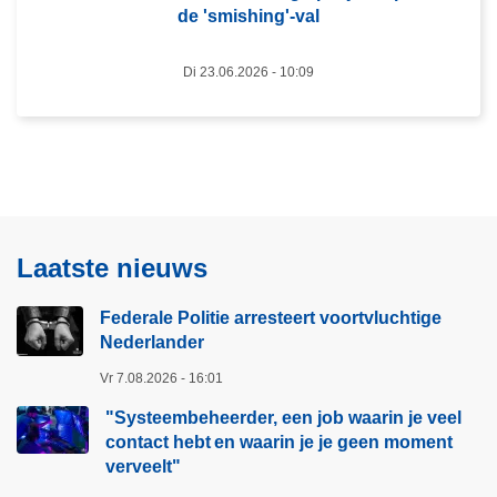
d
de 'smishing'-val
e
i
r
g
Di 23.06.2026 - 10:09
'
e
H
p
a
o
l
l
l
i
o
t
m
i
Laatste nieuws
a
e
m
b
Federale Politie arresteert voortvluchtige
a
e
Nederlander
'
r
Vr 7.08.2026 - 16:01
o
i
f
"Systeembeheerder, een job waarin je veel
c
e
contact hebt en waarin je je geen moment
h
verveelt"​
e
t
n