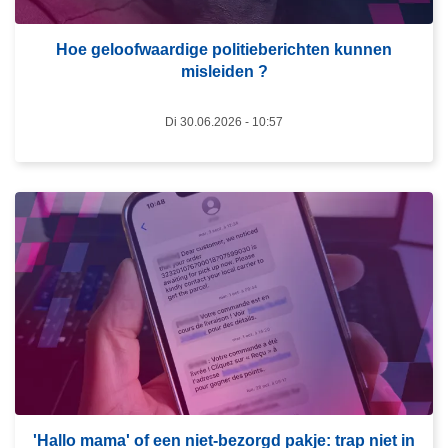
r
o
Hoe geloofwaardige politieberichten kunnen
v
misleiden ?
e
r
Di 30.06.2026 - 10:57
H
o
e
g
L
e
e
l
e
o
s
o
m
f
e
w
e
a
r
a
o
r
'Hallo mama' of een niet-bezorgd pakje: trap niet in
v