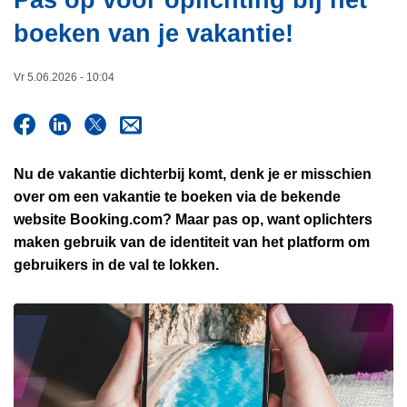
Pas op voor oplichting bij het
i
n
boeken van je vakantie!
e
h
o
Vr 5.06.2026 - 10:04
u
d
g
a
a
Nu de vakantie dichterbij komt, denk je er misschien
n
over om een vakantie te boeken via de bekende
website Booking.com? Maar pas op, want oplichters
maken gebruik van de identiteit van het platform om
gebruikers in de val te lokken.