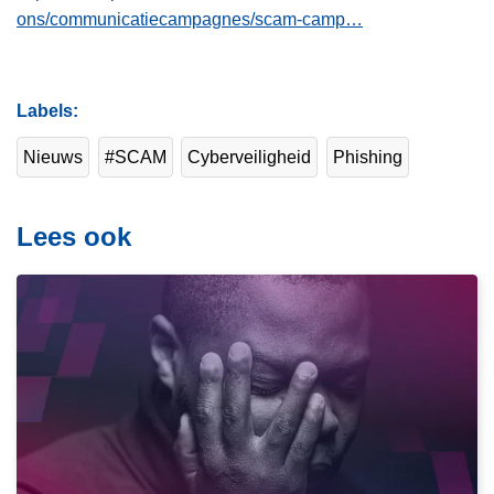
ons/communicatiecampagnes/scam-camp…
Labels
Nieuws
#SCAM
Cyberveiligheid
Phishing
Lees ook
L
e
e
s
m
e
e