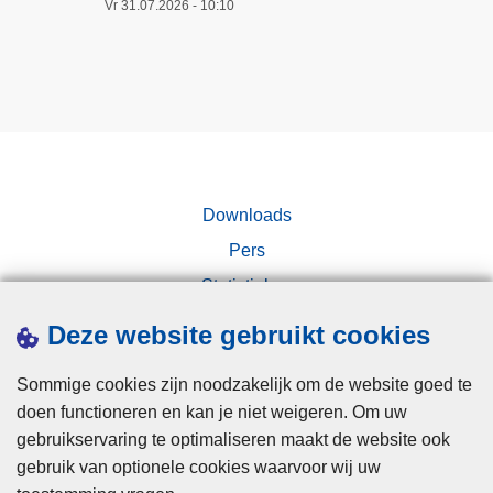
Vr 31.07.2026 - 10:10
e
n
n
i
k
e
u
t
n
-
n
b
e
e
n
Downloads
z
m
o
Pers
i
r
s
Statistieken
g
l
Campagnes
d
Deze website gebruikt cookies
e
p
i
Sommige cookies zijn noodzakelijk om de website goed te
a
d
doen functioneren en kan je niet weigeren. Om uw
k
e
gebruikservaring te optimaliseren maakt de website ook
j
n
gebruik van optionele cookies waarvoor wij uw
e
?