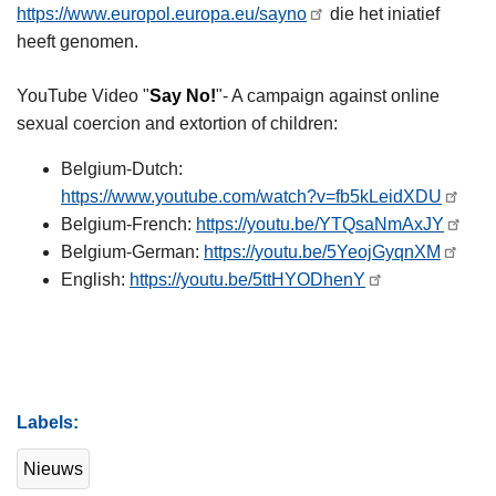
https://www.europol.europa.eu/sayno
die het iniatief
heeft genomen.
YouTube Video "
Say No!
"- A campaign against online
sexual coercion and extortion of children:
Belgium-Dutch:
https://www.youtube.com/watch?v=fb5kLeidXDU
Belgium-French:
https://youtu.be/YTQsaNmAxJY
Belgium-German:
https://youtu.be/5YeojGyqnXM
English:
https://youtu.be/5ttHYODhenY
Labels
Nieuws