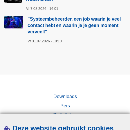
l
e
u
r
Vr 7.08.2026 - 16:01
c
d
"Systeembeheerder, een job waarin je veel
h
e
contact hebt en waarin je je geen moment
t
r
verveelt"​
i
,
Vr 31.07.2026 - 10:10
g
e
e
e
N
n
e
j
d
o
e
b
r
w
l
a
Downloads
a
a
Pers
n
r
Statistieken
d
i
e
Campagnes
n
Deze website gebruikt cookies