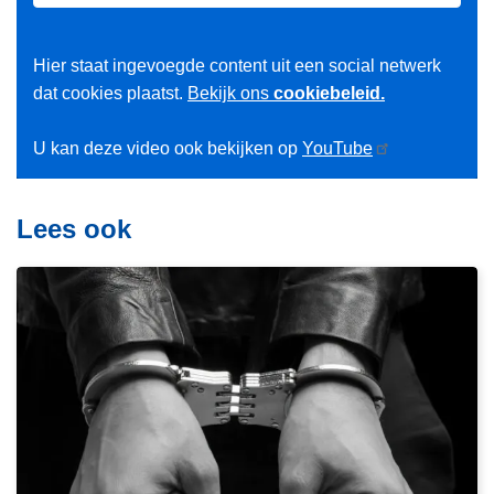
Hier staat ingevoegde content uit een social netwerk
dat cookies plaatst.
Bekijk ons
cookiebeleid.
U kan deze video ook bekijken op
YouTube
Lees ook
L
e
e
s
m
e
e
r