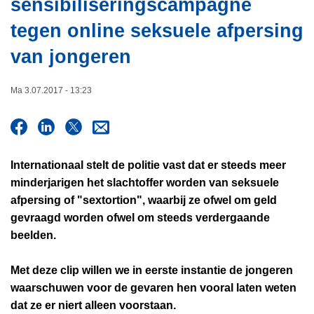
sensibiliseringscampagne
i
n
e
tegen online seksuele afpersing
h
o
van jongeren
u
d
Ma 3.07.2017 - 13:23
g
a
a
n
Internationaal stelt de politie vast dat er steeds meer
minderjarigen het slachtoffer worden van seksuele
afpersing of "sextortion", waarbij ze ofwel om geld
gevraagd worden ofwel om steeds verdergaande
beelden.
Met deze clip willen we in eerste instantie de jongeren
waarschuwen voor de gevaren hen vooral laten weten
dat ze er niert alleen voorstaan.