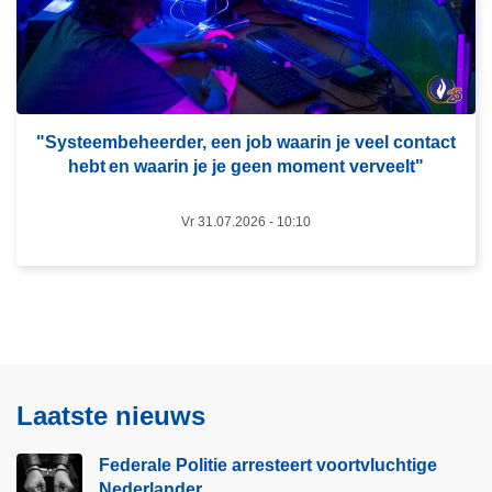
e
e
r
a
o
r
v
r
e
e
r
"Systeembeheerder, een job waarin je veel contact
s
hebt en waarin je je geen moment verveelt"​
"
t
S
e
Vr 31.07.2026 - 10:10
y
e
s
r
t
t
e
v
e
o
m
o
b
Laatste nieuws
r
e
t
h
Federale Politie arresteert voortvluchtige
v
e
Nederlander