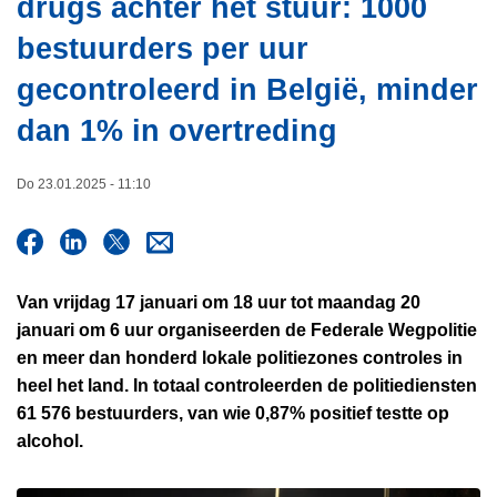
drugs achter het stuur: 1000
i
n
e
bestuurders per uur
h
o
gecontroleerd in België, minder
u
dan 1% in overtreding
d
g
a
Do 23.01.2025 - 11:10
a
n
Van vrijdag 17 januari om 18 uur tot maandag 20
januari om 6 uur organiseerden de Federale Wegpolitie
en meer dan honderd lokale politiezones controles in
heel het land. In totaal controleerden de politiediensten
61 576 bestuurders, van wie 0,87% positief testte op
alcohol.