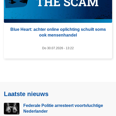
i
e
e
r
a
o
r
v
r
Blue Heart: achter online oplichting schuilt soms
e
e
ook mensenhandel
r
s
B
t
Do 30.07.2026 - 13:22
l
e
u
e
e
r
H
t
e
v
a
o
r
Laatste nieuws
o
t
r
:
Federale Politie arresteert voortvluchtige
t
a
Nederlander
v
c