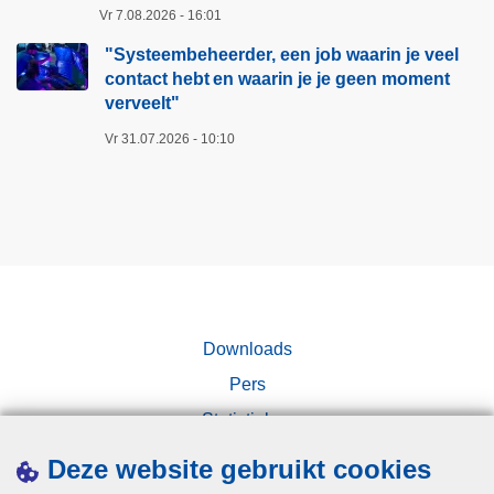
l
Vr 7.08.2026 - 16:01
h
u
t
"Systeembeheerder, een job waarin je veel
c
e
contact hebt en waarin je je geen moment
h
r
verveelt"​
t
o
Vr 31.07.2026 - 10:10
i
n
g
l
e
i
N
n
e
e
d
o
e
p
r
Downloads
l
l
i
Pers
a
c
Statistieken
n
h
d
Campagnes
t
Deze website gebruikt cookies
e
i