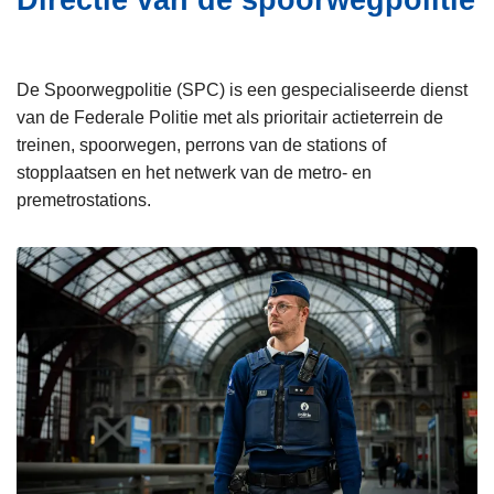
Directie van de spoorwegpolitie
i
n
e
h
o
De Spoorwegpolitie (SPC) is een gespecialiseerde dienst
u
van de Federale Politie met als prioritair actieterrein de
d
treinen, spoorwegen, perrons van de stations of
g
stopplaatsen en het netwerk van de metro- en
a
premetrostations.
a
n