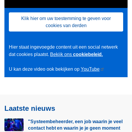
Klik hier om uw toestemming te geven voor
cookies van derden
Hier staat ingevoegde content uit een social netwerk
dat cookies plaatst.
Bekijk ons
cookiebeleid.
U kan deze video ook bekijken op
YouTube
Laatste nieuws
"Systeembeheerder, een job waarin je veel
contact hebt en waarin je je geen moment