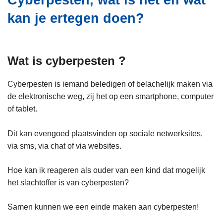
Cyberpesten, wat is het en wat
i
n
kan je ertegen doen?
e
h
o
u
d
Wat is cyberpesten ?
g
a
Cyberpesten is iemand beledigen of belachelijk maken via
a
de elektronische weg, zij het op een smartphone, computer
n
of tablet.
Dit kan evengoed plaatsvinden op sociale netwerksites,
via sms, via chat of via websites.
Hoe kan ik reageren als ouder van een kind dat mogelijk
het slachtoffer is van cyberpesten?
Samen kunnen we een einde maken aan cyberpesten!