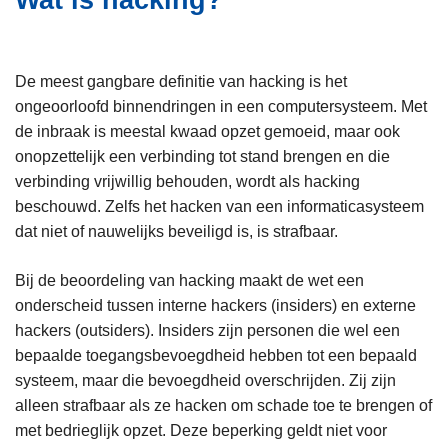
Wat is hacking?
i
n
e
h
o
De meest gangbare definitie van hacking is het
u
ongeoorloofd binnendringen in een computersysteem. Met
d
de inbraak is meestal kwaad opzet gemoeid, maar ook
g
onopzettelijk een verbinding tot stand brengen en die
a
verbinding vrijwillig behouden, wordt als hacking
a
beschouwd. Zelfs het hacken van een informaticasysteem
n
dat niet of nauwelijks beveiligd is, is strafbaar.
Bij de beoordeling van hacking maakt de wet een
onderscheid tussen interne hackers (insiders) en externe
hackers (outsiders). Insiders zijn personen die wel een
bepaalde toegangsbevoegdheid hebben tot een bepaald
systeem, maar die bevoegdheid overschrijden. Zij zijn
alleen strafbaar als ze hacken om schade toe te brengen of
met bedrieglijk opzet. Deze beperking geldt niet voor