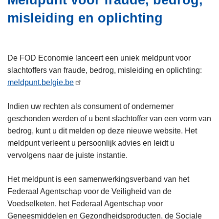
Meldpunt voor fraude, bedrog,
i
n
misleiding en oplichting
e
h
o
u
d
De FOD Economie lanceert een uniek meldpunt voor
g
slachtoffers van fraude, bedrog, misleiding en oplichting:
a
meldpunt.belgie.be
a
n
Indien uw rechten als consument of ondernemer
geschonden werden of u bent slachtoffer van een vorm van
bedrog, kunt u dit melden op deze nieuwe website. Het
meldpunt verleent u persoonlijk advies en leidt u
vervolgens naar de juiste instantie.
Het meldpunt is een samenwerkingsverband van het
Federaal Agentschap voor de Veiligheid van de
Voedselketen, het Federaal Agentschap voor
Geneesmiddelen en Gezondheidsproducten, de Sociale