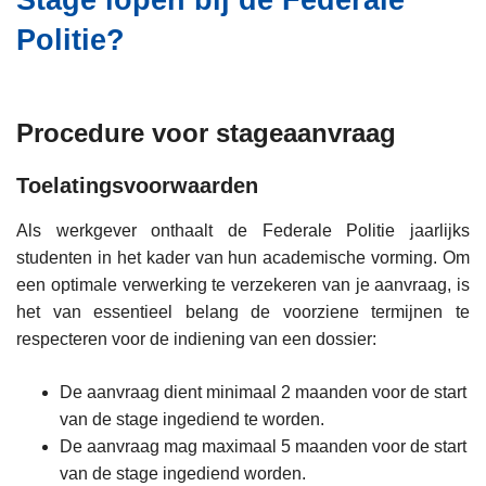
Stage lopen bij de Federale
i
n
Politie?
e
h
o
u
d
Procedure voor stageaanvraag
g
a
Toelatingsvoorwaarden
a
Als werkgever onthaalt de Federale Politie jaarlijks
n
studenten in het kader van hun academische vorming. Om
een optimale verwerking te verzekeren van je aanvraag, is
het van essentieel belang de voorziene termijnen te
respecteren voor de indiening van een dossier:
De aanvraag dient minimaal 2 maanden voor de start
van de stage ingediend te worden.
De aanvraag mag maximaal 5 maanden voor de start
van de stage ingediend worden.