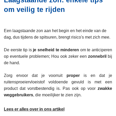
Laagstaande zon: enkele tips
i
n
om veilig te rijden
e
h
o
u
d
Een laagstaande zon aan het begin en het einde van de
g
dag, dus tijdens de spitsuren, brengt risico's met zich mee.
a
a
De eerste tip is
je snelheid te minderen
om te anticiperen
n
op eventuele problemen; Hou ook zeker een
zonnebril
bij
de hand.
Zorg ervoor dat je voorruit
proper
is en dat je
ruitensproeiervloeistof voldoende gevuld is met een
product dat vorstbestendig is. Pas ook op voor
zwakke
weggebruikers
, die moeilijker te zien zijn.
Lees er alles over in ons artikel