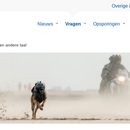
Overige 
Nieuws
Submenu
Vragen
Submenu
Opsporingen
Su
van
van
van
Nieuws
Vragen
Ops
een andere taal