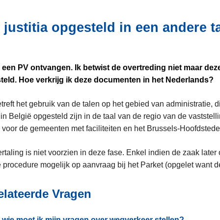
 justitia opgesteld in een andere t
 een PV ontvangen. Ik betwist de overtreding niet maar dez
teld. Hoe verkrijg ik deze documenten in het Nederlands?
treft het gebruik van de talen op het gebied van administratie,
e in België opgesteld zijn in de taal van de regio van de vaststel
l voor de gemeenten met faciliteiten en het Brussels-Hoofdstede
rtaling is niet voorzien in deze fase. Enkel indien de zaak late
 procedure mogelijk op aanvraag bij het Parket (opgelet want 
elateerde Vragen
 wie moet ik mijn vragen over wegverkeer stellen?