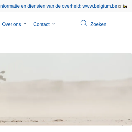
informatie en diensten van de overheid:
www.belgium.be
bmenu
Over ons
Submenu
Contact
Submenu
Zoeken
van
van
poringen
Over
Contact
ons