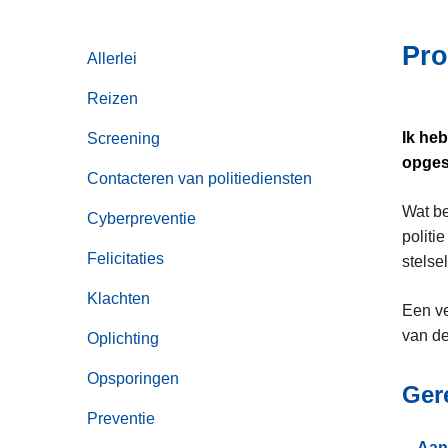
i
n
e
h
Pro
Allerlei
o
u
Reizen
d
Ik heb
Screening
g
opges
a
Contacteren van politiediensten
a
Wat be
n
Cyberpreventie
politi
Felicitaties
stelse
Klachten
Een ve
van de
Oplichting
Opsporingen
Ger
Preventie
Aan