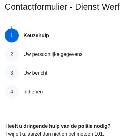
n
Contactformulier - Dienst Werf
h
o
u
Keuzehulp
d
g
a
Uw persoonlijke gegevens
a
n
Uw bericht
Indienen
Heeft u dringende hulp van de politie nodig?
Twijfelt u, aarzel dan niet en bel meteen 101.