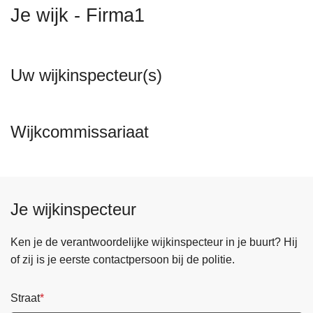
n
Je wijk - Firma1
h
o
u
Uw wijkinspecteur(s)
d
g
a
Wijkcommissariaat
a
n
Je wijkinspecteur
Ken je de verantwoordelijke wijkinspecteur in je buurt? Hij
of zij is je eerste contactpersoon bij de politie.
Straat