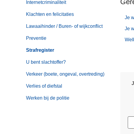
Ger
Internetcriminaliteit
Klachten en felicitaties
Je w
Lawaaihinder / Buren- of wijkconflict
Je w
Preventie
Welk
Strafregister
U bent slachtoffer?
Verkeer (boete, ongeval, overtreding)
J
Verlies of diefstal
Werken bij de politie