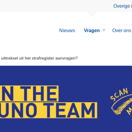
Overige 
Nieuws
Vragen
Submenu
Over ons
van
Vragen
uittreksel uit het strafregister aanvragen?