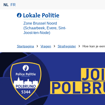
O
NL
FR
v
e
d
r
e
Zone Brussel Noord
s
L
(Schaarbeek, Evere, Sint-
l
Joost-ten-Node)
o
a
k
a
a
U
Startpagina
Vragen
Strafregister
Hoe kan je een 
n
l
bent
e
e
hier:
n
P
n
o
a
l
a
i
r
t
d
i
e
e
i