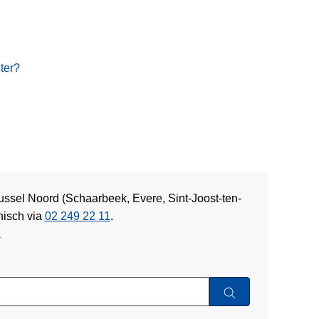
ster?
ussel Noord (Schaarbeek, Evere, Sint-Joost-ten-
nisch via
02 249 22 11
.
w