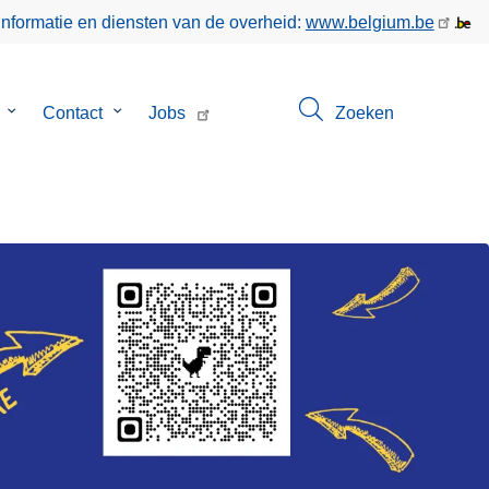
informatie en diensten van de overheid:
www.belgium.be
Submenu
Contact
Submenu
Jobs
Zoeken
van
van
Over
Contact
ons