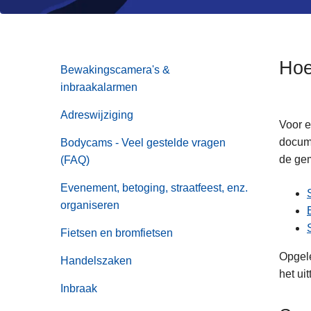
n
h
o
u
Hoe
Bewakingscamera's &
d
inbraakalarmen
g
a
Adreswijziging
Voor ee
a
docum
Bodycams - Veel gestelde vragen
n
de gem
(FAQ)
Evenement, betoging, straatfeest, enz.
organiseren
Fietsen en bromfietsen
Opgele
Handelszaken
het ui
Inbraak