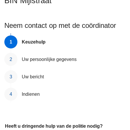
BIN Mijlstraat
n
h
o
Neem contact op met de coördinator
u
d
g
Keuzehulp
a
a
Uw persoonlijke gegevens
n
Uw bericht
Indienen
Heeft u dringende hulp van de politie nodig?