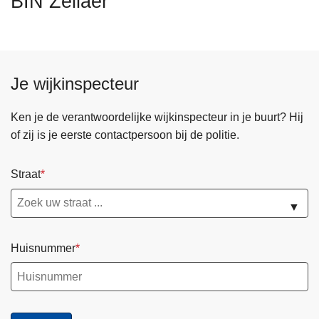
BIN Zellaer
n
h
o
u
Je wijkinspecteur
d
g
a
Ken je de verantwoordelijke wijkinspecteur in je buurt? Hij
a
of zij is je eerste contactpersoon bij de politie.
n
Straat
▼
Huisnummer