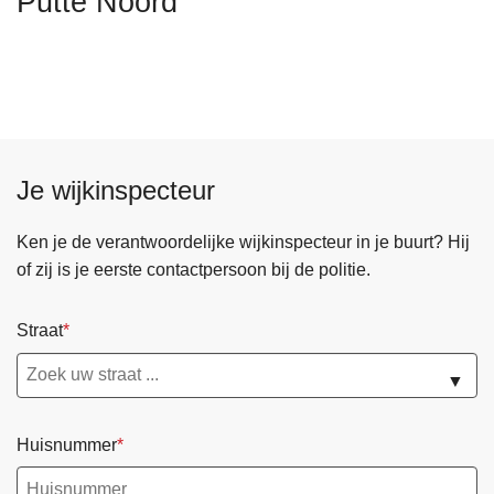
Putte Noord
n
h
o
u
d
g
a
Je wijkinspecteur
a
n
Ken je de verantwoordelijke wijkinspecteur in je buurt? Hij
of zij is je eerste contactpersoon bij de politie.
Straat
▼
Huisnummer