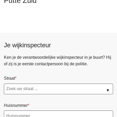
Putte Zuid
n
h
o
u
d
g
a
Je wijkinspecteur
a
n
Ken je de verantwoordelijke wijkinspecteur in je buurt? Hij
of zij is je eerste contactpersoon bij de politie.
Straat
▼
Huisnummer