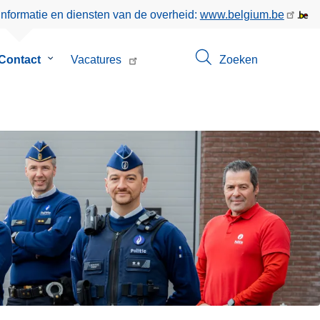
informatie en diensten van de overheid:
www.belgium.be
menu
Contact
Submenu
Vacatures
Zoeken
van
Contact