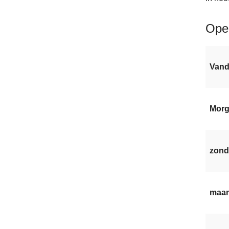
Ope
Van
Mor
zond
maan