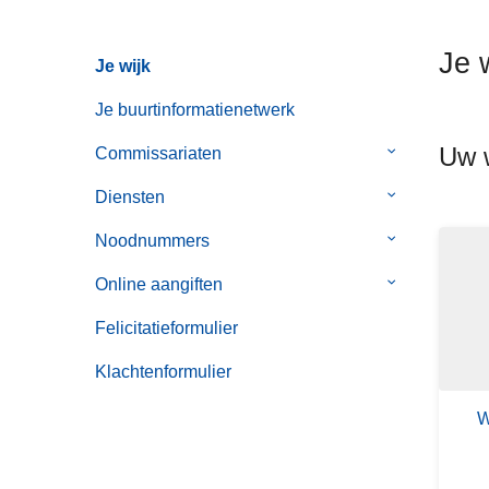
n
h
Je 
Je wijk
o
u
Je buurtinformatienetwerk
d
Uw w
g
Commissariaten
Submenu
a
van
Diensten
Submenu
a
Commissaria
van
n
Noodnummers
Submenu
Diensten
van
Online aangiften
Submenu
Noodnummer
van
Felicitatieformulier
Online
aangiften
Klachtenformulier
W