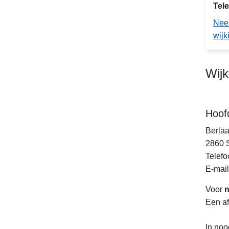
Tel
Nee
wijk
Wij
Hoof
Berla
2860
Telefo
E-mail
Voor
n
Een af
In noo