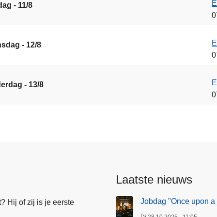
E
ag - 11/8
0
E
sdag - 12/8
0
E
erdag - 13/8
0
Laatste nieuws
Jobdag "Once upon a 
Hij of zij is je eerste