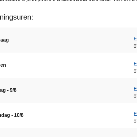
ningsuren
E
daag
0
E
gen
0
E
ag - 9/8
0
E
dag - 10/8
0