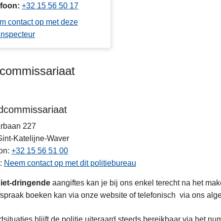
efoon
+32 15 56 50 17
m contact op met deze
inspecteur
kcommissariaat
dcommissariaat
arbaan 227
Sint-Katelijne-Waver
on
+32 15 56 51 00
Neem contact op met dit politiebureau
iet-dringende
aangiftes kan je bij ons enkel terecht na het ma
spraak boeken kan via onze website of telefonisch via ons a
dsituaties blijft de politie uiteraard steeds bereikbaar via het n