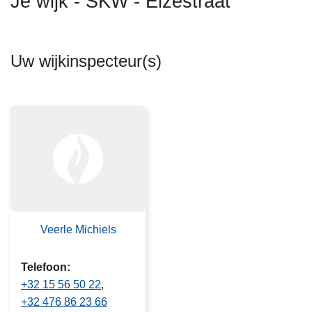
Je wijk - SKW - Elzestraat
n
h
o
Uw wijkinspecteur(s)
u
d
g
a
a
n
Veerle Michiels
Telefoon
+32 15 56 50 22
+32 476 86 23 66