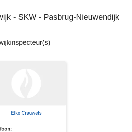
wijk - SKW - Pasbrug-Nieuwendijk
ijkinspecteur(s)
ten
s
Elke Crauwels
efoon