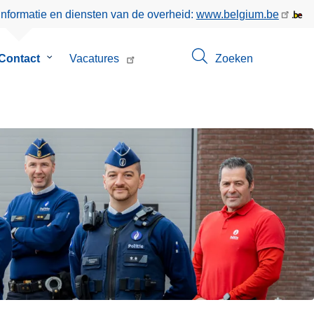
informatie en diensten van de overheid:
www.belgium.be
menu
Contact
Submenu
Vacatures
Zoeken
van
Contact