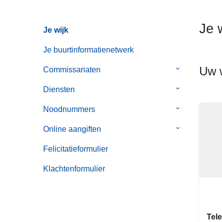
n
h
Je 
Je wijk
o
u
Je buurtinformatienetwerk
d
Uw w
g
Commissariaten
Submenu
a
van
Diensten
Submenu
a
Commissaria
van
n
Noodnummers
Submenu
Diensten
van
Online aangiften
Submenu
Noodnummer
van
Felicitatieformulier
Online
aangiften
Klachtenformulier
Tel