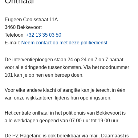
Onthaal
n
h
Eugeen Coolsstraat 11A
o
3460
Bekkevoort
u
Telefoon
+32 13 35 03 50
d
E-mail
Neem contact op met deze politiedienst
g
a
a
De interventieploegen staan 24 op 24 en 7 op 7 paraat
n
voor alle dringende tussenkomsten. Via het noodnummer
101 kan je op hen een beroep doen.
Voor elke andere klacht of aangifte kan je terecht in één
van onze wijkkantoren tijdens hun openingsuren.
Het centrale onthaal in het politiehuis van Bekkevoort is
alle werkdagen geopend van 07.00 uur tot 19.00 uur.
De PZ Hageland is ook bereikbaar via mail. Daarnaast is