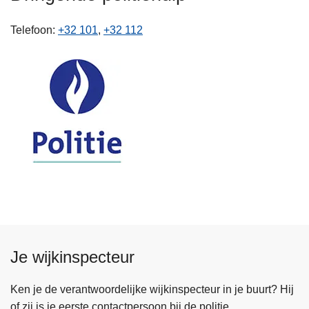
n
h
Telefoon
+32 101
+32 112
o
u
d
g
a
a
n
Je wijkinspecteur
Ken je de verantwoordelijke wijkinspecteur in je buurt? Hij
of zij is je eerste contactpersoon bij de politie.