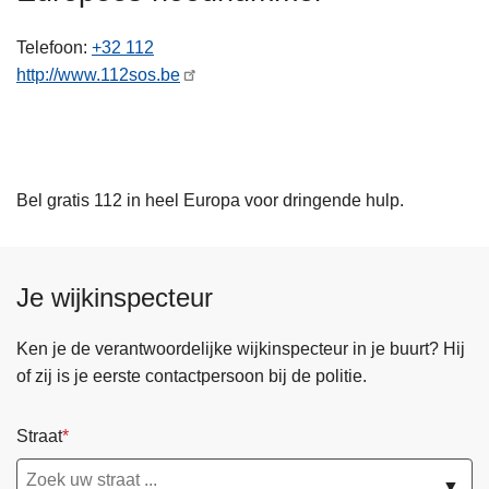
n
h
Telefoon
+32 112
o
http://www.112sos.be
u
d
g
a
Bel gratis 112 in heel Europa voor dringende hulp.
a
n
Je wijkinspecteur
Ken je de verantwoordelijke wijkinspecteur in je buurt? Hij
of zij is je eerste contactpersoon bij de politie.
Straat
▼