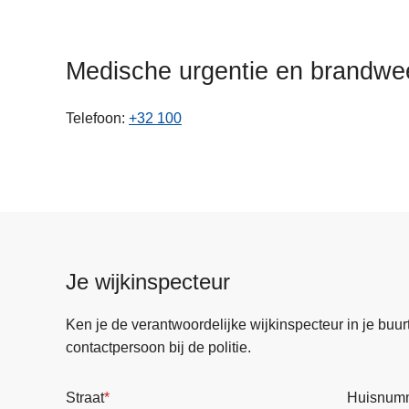
n
h
o
Medische urgentie en brandwe
u
d
Telefoon
+32 100
g
a
a
n
Je wijkinspecteur
Ken je de verantwoordelijke wijkinspecteur in je buurt? 
contactpersoon bij de politie.
Straat
Huisnum