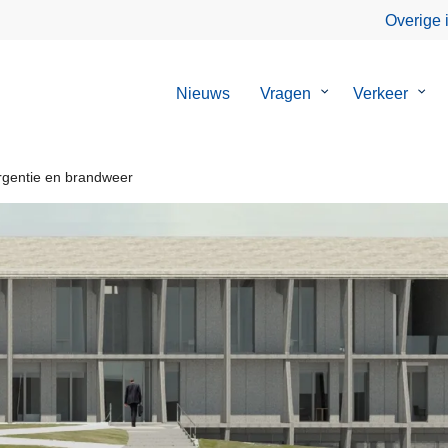
Overige 
Nieuws
Vragen
Submenu
Verkeer
Sub
van
van
Vragen
Verk
gentie en brandweer