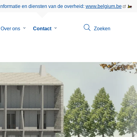
informatie en diensten van de overheid:
www.belgium.be
menu
Over ons
Submenu
Contact
Submenu
Zoeken
van
van
eer
Over
Contact
ons