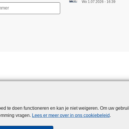
Wo 1.07.2026 - 16:39
d te doen functioneren en kan je niet weigeren. Om uw gebrui
Disclaimer
Privacy
Cookies
Toegankelijkheid
temming vragen.
Lees er meer over in ons cookiebeleid
.
© 2026 Politie.be