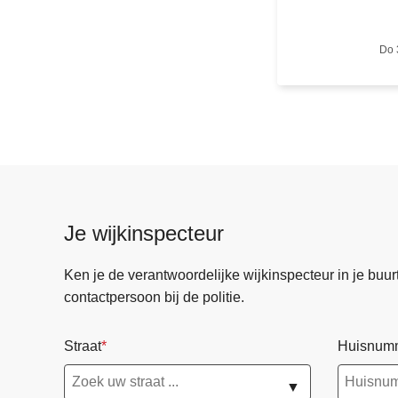
o
o
Do 
r
e
e
n
j
o
b
b
Je wijkinspecteur
i
j
Ken je de verantwoordelijke wijkinspecteur in je buurt? 
d
contactpersoon bij de politie.
e
p
Straat
Huisnum
o
l
▼
i