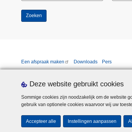
t
i
e
i
n
V
l
a
Een afspraak maken
Downloads
Pers
a
m
s
Deze website gebruikt cookies
-
B
Sommige cookies zijn noodzakelijk om de website goe
r
gebruik van optionele cookies waarvoor wij uw toes
a
b
Accepteer alle
Instellingen aanpassen
A
a
n