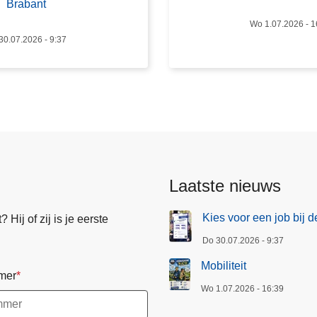
Brabant
i
Wo 1.07.2026 - 1
t
30.07.2026 - 9:37
e
i
t
Laatste nieuws
Kies voor een job bij d
Hij of zij is je eerste
Do 30.07.2026 - 9:37
Mobiliteit
mer
Wo 1.07.2026 - 16:39