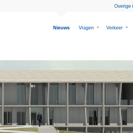
Overige 
Nieuws
Vragen
Submenu
Verkeer
Su
van
van
Vragen
Ver