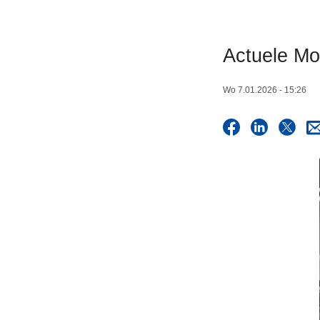
n
h
o
Actuele Mob
u
d
Wo 7.01.2026 - 15:26
g
a
a
n