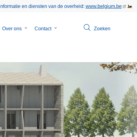
informatie en diensten van de overheid:
www.belgium.be
bmenu
Over ons
Submenu
Contact
Submenu
Zoeken
van
van
keer
Over
Contact
ons