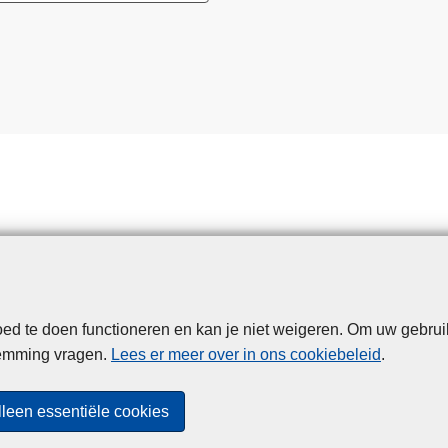
d te doen functioneren en kan je niet weigeren. Om uw gebrui
Disclaimer
Privacy
Cookies
Toegankelijkheid
temming vragen.
Lees er meer over in ons cookiebeleid
.
© 2026 Politie.be
lleen essentiële cookies