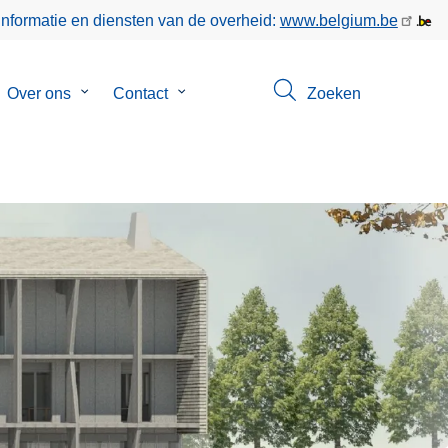
informatie en diensten van de overheid:
www.belgium.be
bmenu
Over ons
Submenu
Contact
Submenu
Zoeken
van
van
keer
Over
Contact
ons