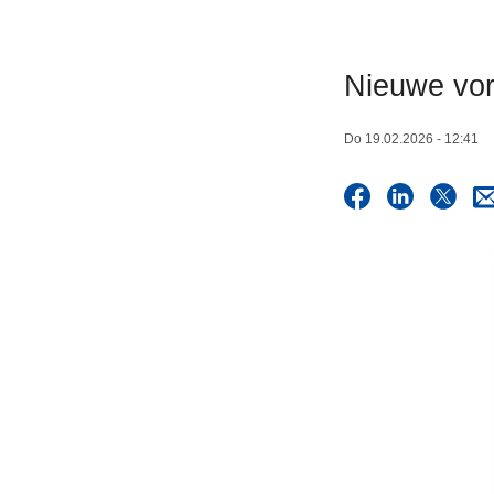
n
h
o
Nieuwe vor
u
d
Do 19.02.2026 - 12:41
g
a
a
n