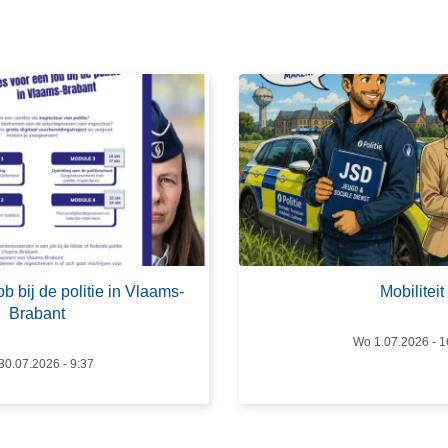
m
e
e
r
o
v
e
r
M
o
b
i
b bij de politie in Vlaams-
Mobiliteit
l
Brabant
i
Wo 1.07.2026 - 1
t
30.07.2026 - 9:37
e
i
t