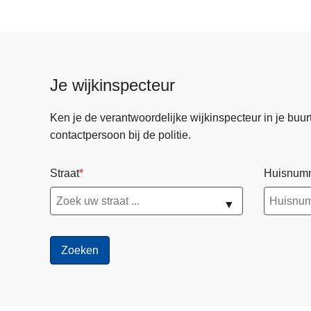
n
j
o
b
b
Je wijkinspecteur
i
j
Ken je de verantwoordelijke wijkinspecteur in je buurt? 
d
contactpersoon bij de politie.
e
p
Straat
Huisnum
o
l
▼
i
t
i
e
i
n