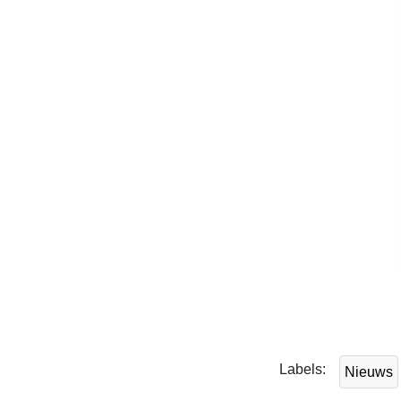
L
e
e
Labels
Nieuws
s