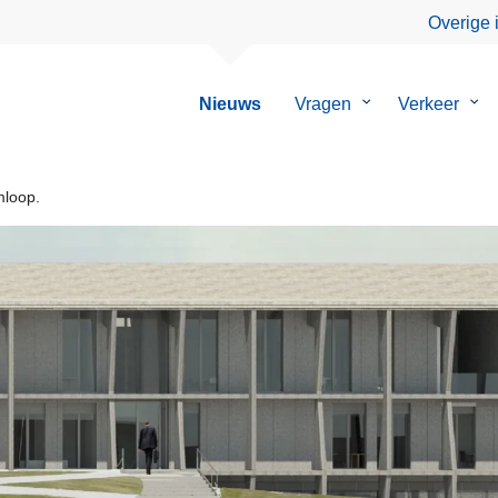
Overige 
Nieuws
Vragen
Submenu
Verkeer
Su
van
van
Vragen
Ver
mloop.