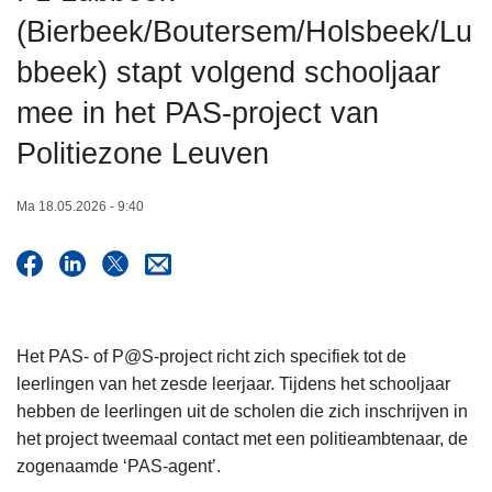
n
(Bierbeek/Boutersem/Holsbeek/Lu
h
bbeek) stapt volgend schooljaar
o
u
mee in het PAS-project van
d
Politiezone Leuven
g
a
a
Ma 18.05.2026 - 9:40
n
Het PAS- of P@S-project richt zich specifiek tot de
leerlingen van het zesde leerjaar. Tijdens het schooljaar
hebben de leerlingen uit de scholen die zich inschrijven in
het project tweemaal contact met een politieambtenaar, de
zogenaamde ‘PAS-agent’.