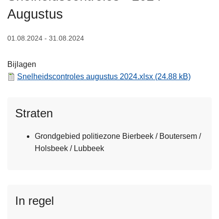
n
Augustus
h
o
01.08.2024 - 31.08.2024
u
d
Bijlagen
g
Snelheidscontroles augustus 2024.xlsx
(24.88 kB)
a
a
n
Straten
Grondgebied politiezone Bierbeek / Boutersem /
Holsbeek / Lubbeek
In regel