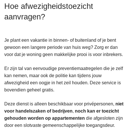
n
Hoe afwezigheidstoezicht
h
aanvragen?
o
u
d
g
Je plant een vakantie in binnen- of buitenland of je bent
a
gewoon een langere periode van huis weg? Zorg er dan
a
voor dat je woning geen makkelijke prooi is voor inbrekers.
n
Er zijn tal van eenvoudige preventiemaatregelen die je zelf
kan nemen, maar ook de politie kan tijdens jouw
afwezigheid een oogje in het zeil houden. Deze service is
bovendien geheel gratis.
Deze dienst is alleen beschikbaar voor privépersonen,
niet
voor handelszaken of bedrijven
,
noch kan er toezicht
gehouden worden op appartementen
die afgesloten zijn
door een slotvaste gemeenschappelijke toegangsdeur.